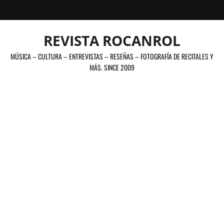
Saltar
al
contenido
REVISTA ROCANROL
MÚSICA – CULTURA – ENTREVISTAS – RESEÑAS – FOTOGRAFÍA DE RECITALES Y
MÁS. SINCE 2009