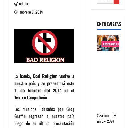
admin
febrero 2, 2014
ENTREVISTAS
Entrevistas
Entrevista
banda
Evolfo:
La banda,
Bad Religion
vuelve a
Hablándol
nuestro país y se presentará este
e
11 de febrero del 2014
en el
directame
Teatro Caupolicán.
nte a tu
espíritu
Los músicos liderados por Greg
Graffin regresan a nuestro país
admin
junio 4, 2026
luego de su última presentación