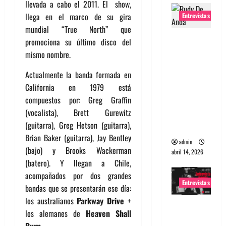
llevada a cabo el 2011. El show,
llega en el marco de su gira
Entrevistas
mundial “True North” que
Entrevista
promociona su último disco del
Rudy De
mismo nombre.
Anda:
Actualmente la banda formada en
Conquista
California en 1979 está
ndo el
compuestos por: Greg Graffin
mundo,
(vocalista), Brett Gurewitz
una tocata
(guitarra), Greg Hetson (guitarra),
a la vez
Brian Baker (guitarra), Jay Bentley
admin
(bajo) y Brooks Wackerman
abril 14, 2026
(batero). Y llegan a Chile,
acompañados por dos grandes
Entrevistas
bandas que se presentarán ese día:
los australianos
Parkway Drive
+
Entrevista
los alemanes de
Heaven Shall
a banda
Burn
.