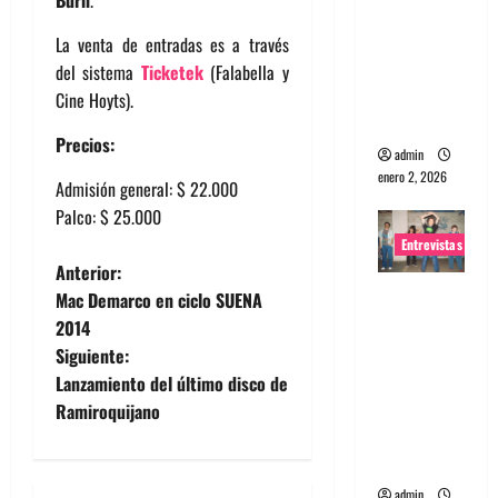
portugues
a
La venta de entradas es a través
Maquina:
del sistema
Ticketek
(Falabella y
Directo y
Cine Hoyts).
visceral
Precios:
admin
enero 2, 2026
Admisión general: $ 22.000
Palco: $ 25.000
Entrevistas
N
Anterior:
Entrevista
Mac Demarco en ciclo SUENA
a
a la banda
2014
japonesa
Siguiente:
v
Zoobombs
Lanzamiento del último disco de
: Una
e
Ramiroquijano
energía
g
salvaje
admin