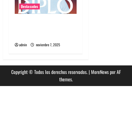
Destacados
Diplo encabezará primera
edición de Summer Dance
en enero en Viña del Mar
admin
noviembre 7, 2025
Copyright © Todos los derechos reservados.
|
MoreNews
por AF
themes.