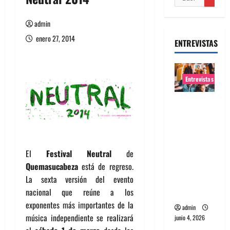
admin
enero 27, 2014
ENTREVISTAS
Entrevistas
Entrevista
banda
Evolfo:
Hablándol
El
Festival Neutral
de
e
Quemasucabeza
está de regreso.
directame
La sexta versión del evento
nte a tu
nacional que reúne a los
espíritu
exponentes más importantes de la
admin
música independiente se realizará
junio 4, 2026