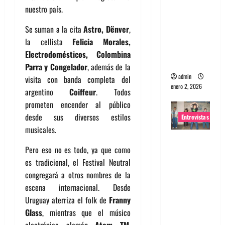
nuestro país.
portugues
a
Se suman a la cita
Astro, Dënver
,
Maquina:
la cellista
Felicia Morales,
Directo y
Electrodomésticos, Colombina
visceral
Parra y Congelador
, además de la
admin
visita con banda completa del
enero 2, 2026
argentino
Coiffeur
. Todos
prometen encender al público
desde sus diversos estilos
Entrevistas
musicales.
Entrevista
Pero eso no es todo, ya que como
a la banda
es tradicional, el Festival Neutral
japonesa
congregará a otros nombres de la
Zoobombs
escena internacional. Desde
: Una
Uruguay aterriza el folk de
Franny
energía
Glass
, mientras que el músico
salvaje
electrónico alemán
Atom TM
,