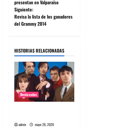
a
presentan en Valparaíso
Siguiente:
v
Revisa la lista de los ganadores
e
del Grammy 2014
g
a
HISTORIAS RELACIONADAS
c
i
ó
n
Destacados
d
Queda poco para el regreso
de Pulp en Chile 2026
e
admin
mayo 26, 2026