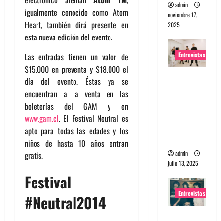
admin
igualmente conocido como Atom
noviembre 17,
Heart, también dirá presente en
2025
esta nueva edición del evento.
Entrevistas
Las entradas tienen un valor de
$15.000 en preventa y $18.000 el
Entrevista
día del evento. Éstas ya se
a The
encuentran a la venta en las
Wants: Su
boleterías del GAM y en
universo
www.gam.cl
. El Festival Neutral es
distorsion
apto para todas las edades y los
ado
niños de hasta 10 años entran
admin
gratis.
julio 13, 2025
Festival
Entrevistas
#Neutral2014
Entrevista: