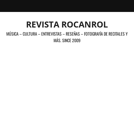
Saltar
al
contenido
REVISTA ROCANROL
MÚSICA – CULTURA – ENTREVISTAS – RESEÑAS – FOTOGRAFÍA DE RECITALES Y
MÁS. SINCE 2009