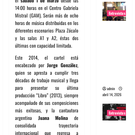
el
sábado 1 de marzo
desde las
14:00 horas en el Centro Gabriela
Entrevistas
Mistral (GAM). Serán más de ocho
horas de música distribuidas en los
Entrevista
diferentes escenarios: Plaza Zócalo
Rudy De
y las salas A1 y A2, éstas dos
Anda:
últimas con capacidad limitada.
Conquista
ndo el
Este 2014, el cartel está
mundo,
encabezado por
Jorge González
,
una tocata
quien se apresta a cumplir tres
a la vez
décadas de trabajo musical y llega
para presentar su última
admin
producción “Libro” (2013), siempre
abril 14, 2026
acompañado de sus composiciones
más exitosas, y la cantautora
Entrevistas
argentina
Juana Molina
de
consolidada trayectoria
Entrevista
internacional que regresa a
a banda