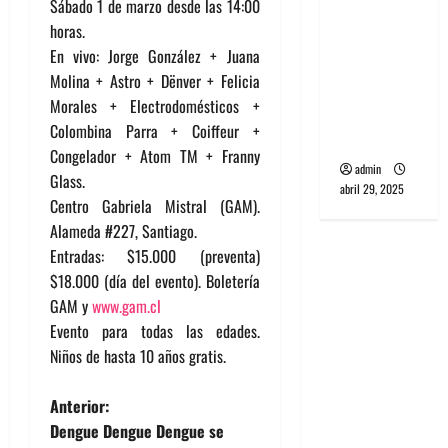
Sábado 1 de marzo desde las 14:00
banda
horas.
PCR, No
En vivo: Jorge González + Juana
Wave y Art
Molina + Astro + Dënver + Felicia
punk de
Morales + Electrodomésticos +
Corea del
Colombina Parra + Coiffeur +
Sur
Congelador + Atom TM + Franny
admin
Glass.
abril 29, 2025
Centro Gabriela Mistral (GAM).
Alameda #227, Santiago.
Entradas: $15.000 (preventa)
$18.000 (día del evento). Boletería
GAM y
www.gam.cl
Evento para todas las edades.
Niños de hasta 10 años gratis.
N
Anterior:
Dengue Dengue Dengue se