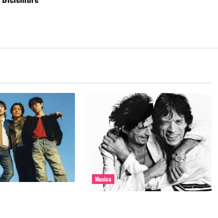
Musica
e la banda coreana
The Rolling Stones estrenó nuevo
mado Molecular
single llamado Jealous Lover