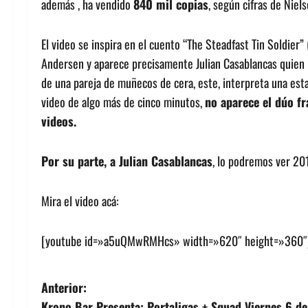
además , ha vendido
840 mil copias
, según cifras de Nie
El video se inspira en el cuento “The Steadfast Tin Soldier”
Andersen y aparece precisamente Julian Casablancas quien 
de una pareja de muñecos de cera, este, interpreta una est
video de algo más de cinco minutos,
no aparece el dúo fr
videos.
Por su parte, a Julian Casablancas
, lo podremos ver 20
Mira el video acá:
[youtube id=»a5uQMwRMHcs» width=»620″ height=»360″
N
Anterior:
Krono Bar Presenta: Portaligas + Squad Viernes 6 d