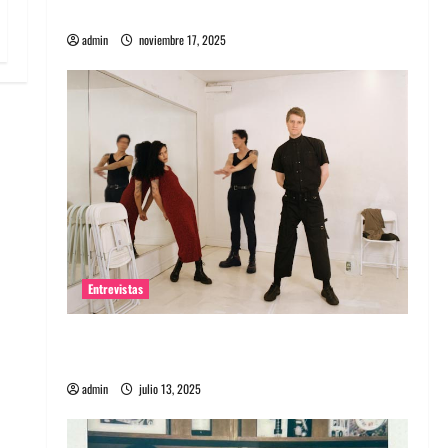
energía salvaje
admin
noviembre 17, 2025
Entrevistas
Entrevista a The Wants: Su universo
distorsionado
admin
julio 13, 2025