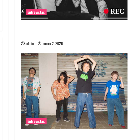
Entrevistas
Entrevista a banda portuguesa Maquina:
Directo y visceral
admin
enero 2, 2026
Entrevistas
Entrevista a la banda japonesa Zoobombs: Una