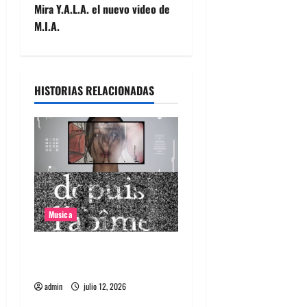
e
Mira Y.A.L.A. el nuevo video de
M.I.A.
g
a
HISTORIAS RELACIONADAS
c
i
ó
n
d
Musica
e
Canciones recomendadas
e
para el 2026
admin
julio 12, 2026
n