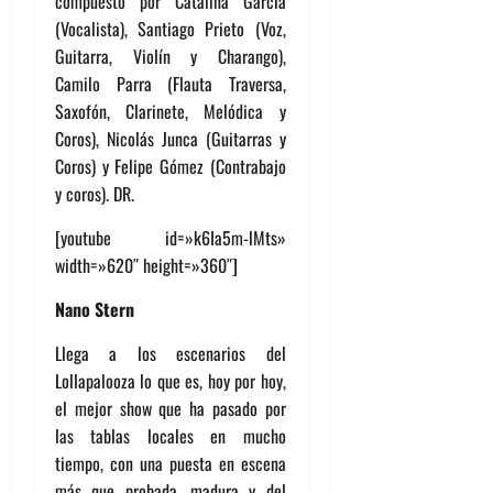
compuesto por Catalina García
(Vocalista), Santiago Prieto (Voz,
Guitarra, Violín y Charango),
Camilo Parra (Flauta Traversa,
Saxofón, Clarinete, Melódica y
Coros), Nicolás Junca (Guitarras y
Coros) y Felipe Gómez (Contrabajo
y coros). DR.
[youtube id=»k6Ia5m-lMts»
width=»620″ height=»360″]
Nano Stern
Llega a los escenarios del
Lollapalooza lo que es, hoy por hoy,
el mejor show que ha pasado por
las tablas locales en mucho
tiempo, con una puesta en escena
más que probada, madura y del