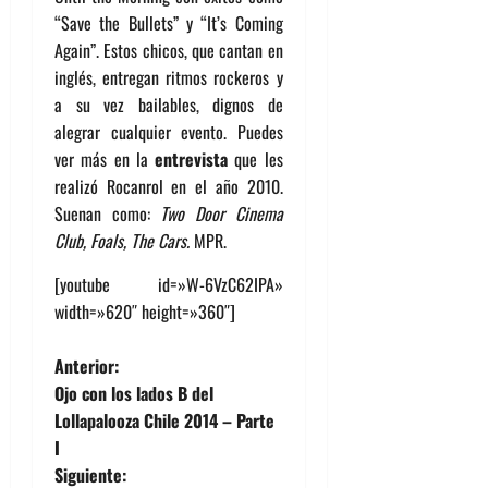
“Save the Bullets” y “It’s Coming
Again”. Estos chicos, que cantan en
inglés, entregan ritmos rockeros y
a su vez bailables, dignos de
alegrar cualquier evento. Puedes
ver más en la
entrevista
que les
realizó Rocanrol en el año 2010.
Suenan como:
Two Door Cinema
Club, Foals, The Cars.
MPR.
[youtube id=»W-6VzC62IPA»
width=»620″ height=»360″]
N
Anterior:
Ojo con los lados B del
a
Lollapalooza Chile 2014 – Parte
I
v
Siguiente: