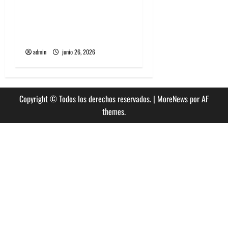
The Rolling Stones estrenó
nuevo single llamado
Jealous Lover
admin
junio 26, 2026
Copyright © Todos los derechos reservados.
|
MoreNews
por AF
themes.