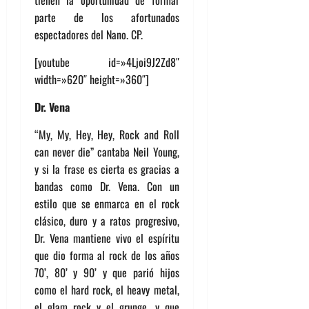
parte de los afortunados
espectadores del Nano. CP.
[youtube id=»4Ljoi9J2Zd8″
width=»620″ height=»360″]
Dr. Vena
“My, My, Hey, Hey, Rock and Roll
can never die” cantaba Neil Young,
y si la frase es cierta es gracias a
bandas como Dr. Vena. Con un
estilo que se enmarca en el rock
clásico, duro y a ratos progresivo,
Dr. Vena mantiene vivo el espíritu
que dio forma al rock de los años
70’, 80’ y 90’ y que parió hijos
como el hard rock, el heavy metal,
el glam rock y el grunge, y que