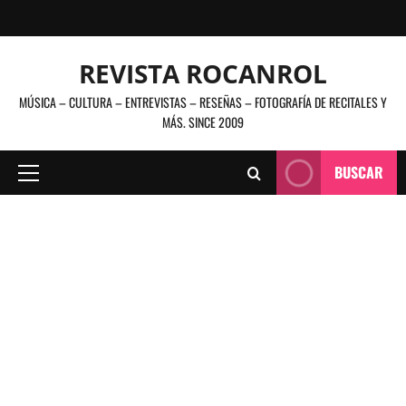
Saltar
al
contenido
REVISTA ROCANROL
MÚSICA – CULTURA – ENTREVISTAS – RESEÑAS – FOTOGRAFÍA DE RECITALES Y
MÁS. SINCE 2009
BUSCAR
Menú
principal