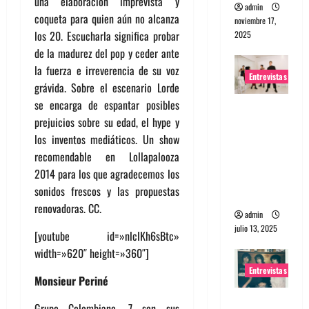
una elaboración imprevista y
admin
coqueta para quien aún no alcanza
noviembre 17,
los 20. Escucharla significa probar
2025
de la madurez del pop y ceder ante
la fuerza e irreverencia de su voz
Entrevistas
grávida. Sobre el escenario Lorde
se encarga de espantar posibles
Entrevista
prejuicios sobre su edad, el hype y
a The
los inventos mediáticos. Un show
Wants: Su
recomendable en Lollapalooza
universo
2014 para los que agradecemos los
distorsion
sonidos frescos y las propuestas
ado
renovadoras. CC.
admin
julio 13, 2025
[youtube id=»nlcIKh6sBtc»
width=»620″ height=»360″]
Entrevistas
Monsieur Periné
Entrevista:
Grupo Colombiano, 7 son sus