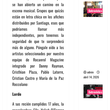
se han abierto un camino en la
escena musical. Grupos que quizás
Entrevistas
están en letra chica en los afiches
Entrevista
distribuidos por Santiago, esos que
Rudy De
podríamos llamar más
Anda:
independientes, pero tenemos la
Conquista
seguridad de que te sorprenderá
ndo el
más de alguno. Póngale oído a los
mundo,
artistas seleccionados por nuestro
una tocata
equipo de Rocanrol Magazine
a la vez
integrado por Danny Rayman,
Cristhian Plaza, Pablo Latorre,
admin
abril 14, 2026
Cristian Castro y María de la Paz
Roccolano:
Entrevistas
Lorde
Entrevista
A sus recién cumplidos 17 años, la
a banda
neozelandesa Ella Yelich-O’Connor