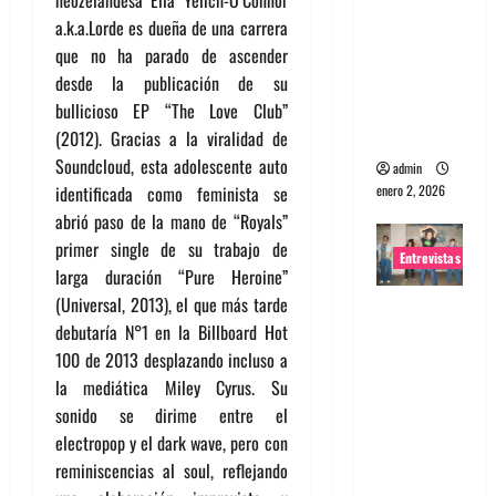
portugues
a.k.a.Lorde es dueña de una carrera
a
que no ha parado de ascender
Maquina:
desde la publicación de su
Directo y
bullicioso EP “The Love Club”
visceral
(2012). Gracias a la viralidad de
Soundcloud, esta adolescente auto
admin
enero 2, 2026
identificada como feminista se
abrió paso de la mano de “Royals”
primer single de su trabajo de
Entrevistas
larga duración “Pure Heroine”
(Universal, 2013), el que más tarde
Entrevista
debutaría N°1 en la Billboard Hot
a la banda
100 de 2013 desplazando incluso a
japonesa
la mediática Miley Cyrus. Su
Zoobombs
sonido se dirime entre el
: Una
electropop y el dark wave, pero con
energía
reminiscencias al soul, reflejando
salvaje