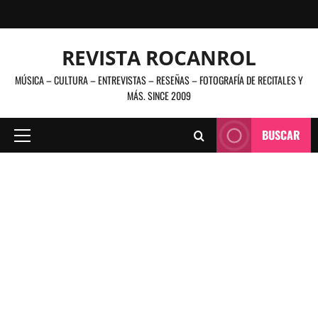
Saltar
al
contenido
REVISTA ROCANROL
MÚSICA – CULTURA – ENTREVISTAS – RESEÑAS – FOTOGRAFÍA DE RECITALES Y
MÁS. SINCE 2009
BUSCAR
Menú
principal