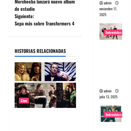
Morcheeba lanzará nuevo album
admin
a
de estudio
noviembre 17,
2025
Siguiente:
v
Sepa más sobre Transformers 4
e
Entrevistas
g
Entrevista
HISTORIAS RELACIONADAS
a The
a
Wants: Su
c
universo
distorsion
i
ado
ó
admin
julio 13, 2025
Cine
n
Entrevistas
Top 5: Soundtracks icónicos
d
para verdaderos melómanos
Entrevista:
(parte 1)