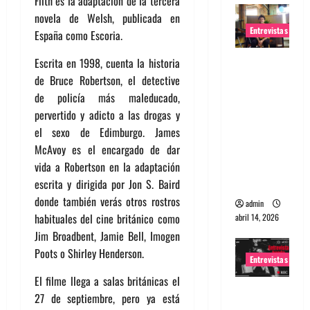
Filth es la adaptación de la tercera
novela de Welsh, publicada en
Entrevistas
España como Escoria.
Entrevista
Escrita en 1998, cuenta la historia
Rudy De
de Bruce Robertson, el detective
Anda:
de policía más maleducado,
Conquista
pervertido y adicto a las drogas y
ndo el
el sexo de Edimburgo. James
mundo,
McAvoy es el encargado de dar
una tocata
vida a Robertson en la adaptación
a la vez
escrita y dirigida por Jon S. Baird
donde también verás otros rostros
admin
habituales del cine británico como
abril 14, 2026
Jim Broadbent, Jamie Bell, Imogen
Poots o Shirley Henderson.
Entrevistas
El filme llega a salas británicas el
Entrevista
27 de septiembre, pero ya está
a banda