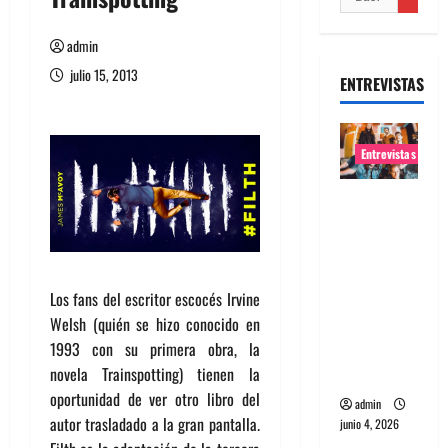
admin
julio 15, 2013
ENTREVISTAS
Entrevistas
Entrevista
banda
Evolfo:
Hablándol
Los fans del escritor escocés Irvine
e
Welsh (quién se hizo conocido en
directame
1993 con su primera obra, la
nte a tu
novela Trainspotting) tienen la
espíritu
oportunidad de ver otro libro del
admin
autor trasladado a la gran pantalla.
junio 4, 2026