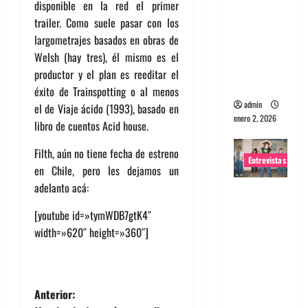
disponible en la red el primer
portugues
trailer. Como suele pasar con los
a
largometrajes basados en obras de
Maquina:
Welsh (hay tres), él mismo es el
Directo y
productor y el plan es reeditar el
visceral
éxito de Trainspotting o al menos
admin
el de Viaje ácido (1993), basado en
enero 2, 2026
libro de cuentos Acid house.
Filth, aún no tiene fecha de estreno
Entrevistas
en Chile, pero les dejamos un
adelanto acá:
Entrevista
a la banda
[youtube id=»tymWDB7gtK4″
japonesa
width=»620″ height=»360″]
Zoobombs
: Una
energía
N
Anterior:
salvaje