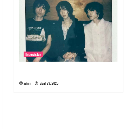
Entrevistas
Entrevista: banda PCR, No Wave y Art punk de
Corea del Sur
admin
abril 29, 2025