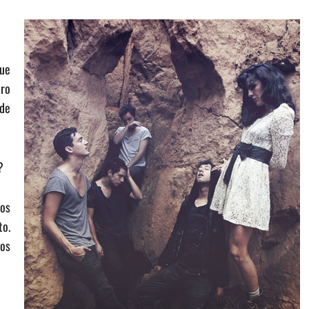
que
ero
 de
?
mos
to.
os