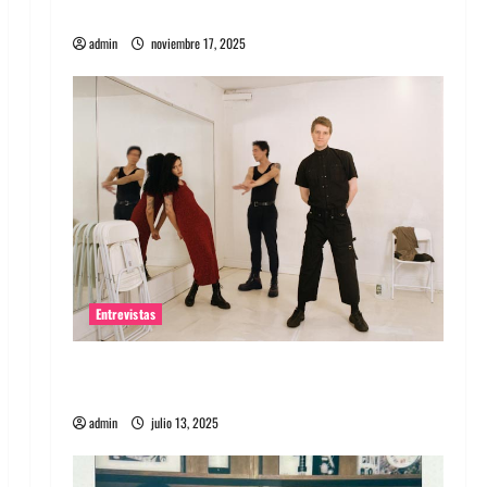
energía salvaje
admin
noviembre 17, 2025
Entrevistas
Entrevista a The Wants: Su universo
distorsionado
admin
julio 13, 2025