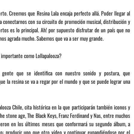
to. Creemos que Resina Lala encaja perfecto allá. Poder llegar al
ra conectarnos con su circuito de promoción musical, distribución y
ertos es lo principal. Ah! por supuesto disfrutar de un país que no
 nos agrada mucho. Sabemos que va a ser muy grande.
n importante como Lollapalooza?
y gente que se identifica con nuestro sonido y postura, que
que la resina se va a regar por el mundo y que se puede lograr una
alooza Chile, cita histórica en la que participarán también iconos y
he stone age, The Black Keys, Franz Ferdinand y Nas, entre muchos
ieron en los últimos meses que conformará su segundo álbum, a
ro: producir uno que otro vídeo y continuar expandiéndose por el