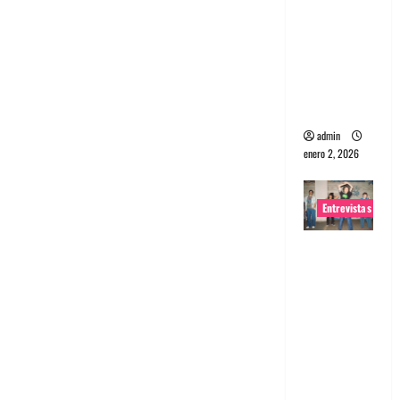
portugues
a
Maquina:
Directo y
visceral
admin
enero 2, 2026
Entrevistas
Entrevista
a la banda
japonesa
Zoobombs
: Una
energía
salvaje