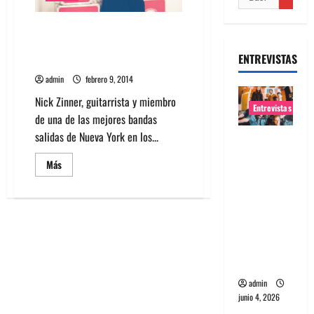
Nick Zinner de Yeah Yeah Yeahs
llega como DJ este 14 y 15 de
ENTREVISTAS
febrero
admin
febrero 9, 2014
Nick Zinner, guitarrista y miembro
Entrevistas
de una de las mejores bandas
salidas de Nueva York en los...
Entrevista
banda
Leer
Más
más
Evolfo:
acerca
Hablándol
de
Nick
e
Zinner
de
directame
Yeah
Yeah
nte a tu
Yeahs
espíritu
llega
como
DJ
admin
este
junio 4, 2026
14
y