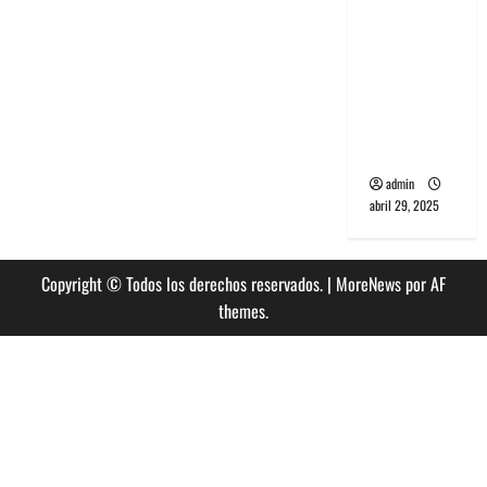
banda
PCR, No
Wave y Art
punk de
Corea del
Sur
admin
abril 29, 2025
Copyright © Todos los derechos reservados.
|
MoreNews
por AF
themes.