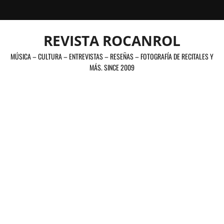
Saltar
al
contenido
REVISTA ROCANROL
MÚSICA – CULTURA – ENTREVISTAS – RESEÑAS – FOTOGRAFÍA DE RECITALES Y
MÁS. SINCE 2009