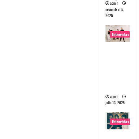
admin
noviembre 17,
2025
Entrevistas
Entrevista
a The
Wants: Su
universo
distorsion
ado
admin
julio 13, 2025
Entrevistas
Entrevista: