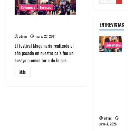
Columnas
Eventos
Santiago tiene festival: crítica a
ENTREVISTAS
los críticos del Lollapalooza
admin
marzo 23, 2011
El festival Maquinaria realizado el
Entrevistas
año pasado en nuestro país fue un
Entrevista
ensayo premonitorio de lo que...
banda
Leer
Más
Evolfo:
más
acerca
Hablándol
de
e
Santiago
tiene
directame
festival:
crítica
nte a tu
a
los
espíritu
críticos
del
admin
Lollapalooza
junio 4, 2026