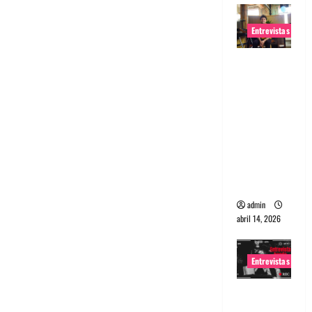
Entrevistas
Entrevista
Rudy De
Anda:
Conquista
ndo el
mundo,
una tocata
a la vez
admin
abril 14, 2026
Entrevistas
Entrevista
a banda