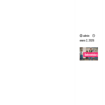
portugues
a
Maquina:
Directo y
visceral
admin
enero 2, 2026
Entrevistas
Entrevista
a la banda
japonesa
Zoobombs
: Una
energía
salvaje