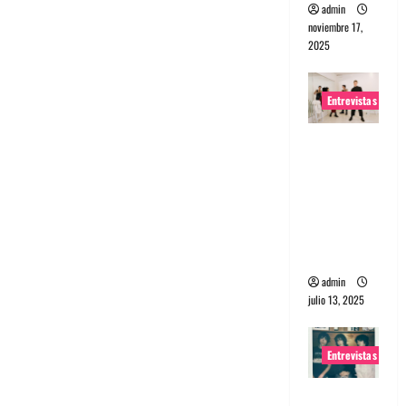
admin
noviembre 17,
2025
Entrevistas
Entrevista
a The
Wants: Su
universo
distorsion
ado
admin
julio 13, 2025
Entrevistas
Entrevista: