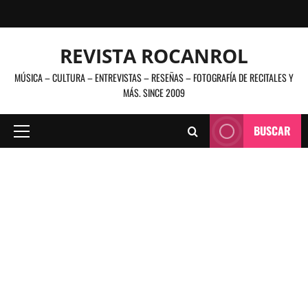
Saltar
al
contenido
REVISTA ROCANROL
MÚSICA – CULTURA – ENTREVISTAS – RESEÑAS – FOTOGRAFÍA DE RECITALES Y
MÁS. SINCE 2009
BUSCAR
Menú
principal