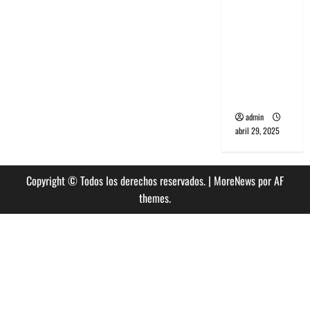
banda
PCR, No
Wave y Art
punk de
Corea del
Sur
admin
abril 29, 2025
Copyright © Todos los derechos reservados.
|
MoreNews
por AF
themes.