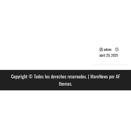
banda
PCR, No
Wave y Art
punk de
Corea del
Sur
admin
abril 29, 2025
Copyright © Todos los derechos reservados.
|
MoreNews
por AF
themes.