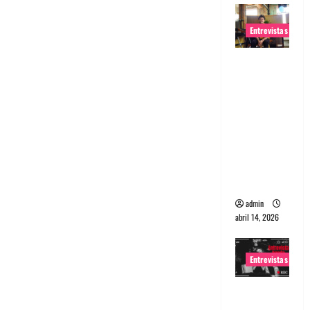
Entrevistas
Entrevista
Rudy De
Anda:
Conquista
ndo el
mundo,
una tocata
a la vez
admin
abril 14, 2026
Entrevistas
Entrevista
a banda