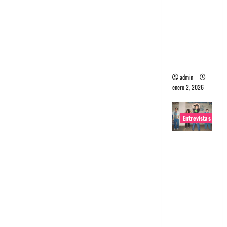
portugues
a
Maquina:
Directo y
visceral
admin
enero 2, 2026
Entrevistas
Entrevista
a la banda
japonesa
Zoobombs
: Una
energía
salvaje