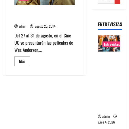
Películas de Wes Anderson en
Cine UC
ENTREVISTAS
admin
agosto 25, 2014
Del 27 al 31 de agosto, en el Cine
UC se presentarán las películas de
Entrevistas
Wes Anderson,...
Entrevista
Leer
Más
banda
más
acerca
Evolfo:
de
Películas
Hablándol
de
Wes
e
Anderson
en
directame
Cine
nte a tu
UC
espíritu
admin
junio 4, 2026