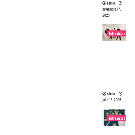
admin
noviembre 17,
2025
Entrevistas
Entrevista
a The
Wants: Su
universo
distorsion
ado
admin
julio 13, 2025
Entrevistas
Entrevista: