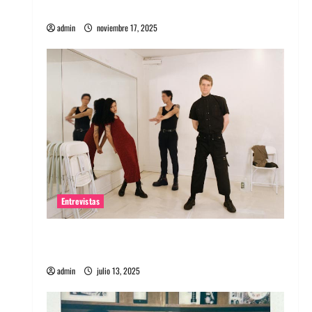
energía salvaje
admin
noviembre 17, 2025
Entrevistas
Entrevista a The Wants: Su universo
distorsionado
admin
julio 13, 2025