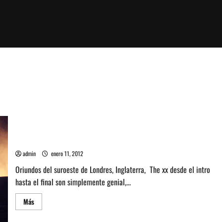
Music We Love: The xx
admin
enero 11, 2012
Oriundos del suroeste de Londres, Inglaterra, The xx desde el intro
hasta el final son simplemente genial,...
Leer
Más
más
acerca
de