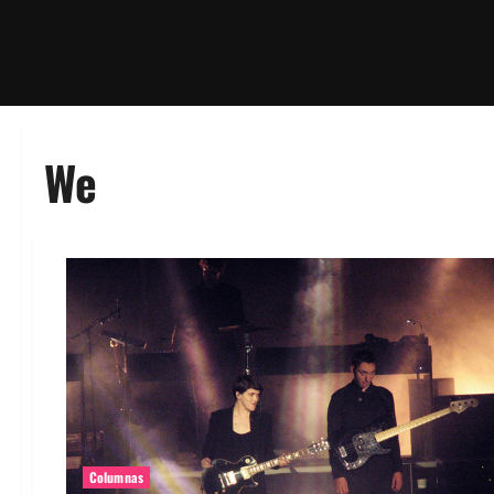
We
Columnas