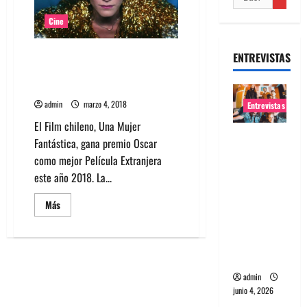
Cine
Una Mujer Fantástica ganó el
ENTREVISTAS
Oscar 2018 como mejor Película
Extranjera
admin
marzo 4, 2018
Entrevistas
El Film chileno, Una Mujer
Entrevista
Fantástica, gana premio Oscar
banda
como mejor Película Extranjera
Evolfo:
este año 2018. La...
Hablándol
Leer
Más
e
más
directame
acerca
de
nte a tu
Una
Mujer
espíritu
Fantástica
ganó
admin
el
Oscar
junio 4, 2026
2018