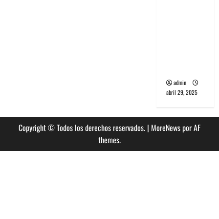
banda
PCR, No
Wave y Art
punk de
Corea del
Sur
admin
abril 29, 2025
Copyright © Todos los derechos reservados.
|
MoreNews
por AF
themes.