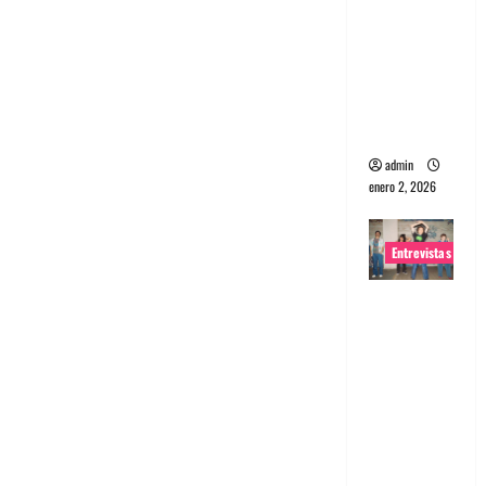
portugues
a
Maquina:
Directo y
visceral
admin
enero 2, 2026
Entrevistas
Entrevista
a la banda
japonesa
Zoobombs
: Una
energía
salvaje