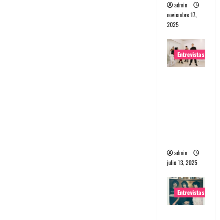
admin
noviembre 17,
2025
Entrevistas
Entrevista
a The
Wants: Su
universo
distorsion
ado
admin
julio 13, 2025
Entrevistas
Entrevista: