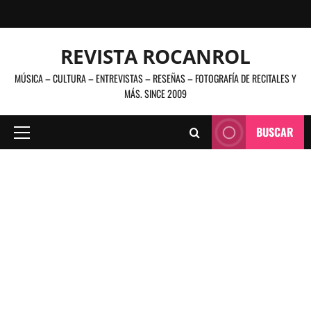
Saltar
al
contenido
REVISTA ROCANROL
MÚSICA – CULTURA – ENTREVISTAS – RESEÑAS – FOTOGRAFÍA DE RECITALES Y
MÁS. SINCE 2009
BUSCAR
Menú
principal