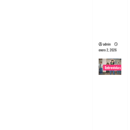
portugues
a
Maquina:
Directo y
visceral
admin
enero 2, 2026
Entrevistas
Entrevista
a la banda
japonesa
Zoobombs
: Una
energía
salvaje