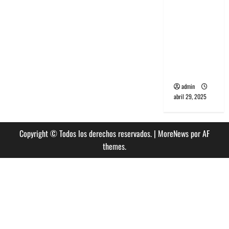
banda
PCR, No
Wave y Art
punk de
Corea del
Sur
admin
abril 29, 2025
Copyright © Todos los derechos reservados.
|
MoreNews
por AF
themes.