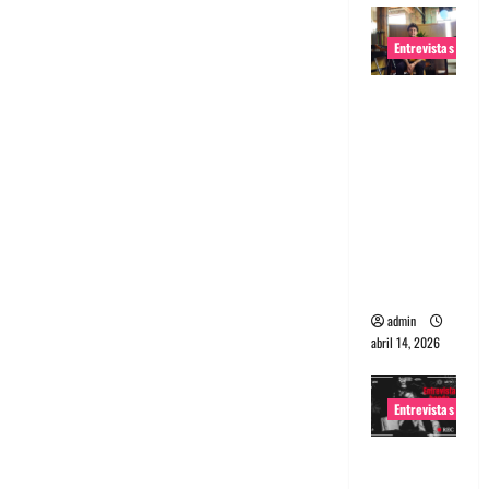
Entrevistas
Entrevista
Rudy De
Anda:
Conquista
ndo el
mundo,
una tocata
a la vez
admin
abril 14, 2026
Entrevistas
Entrevista
a banda