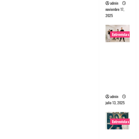
admin
noviembre 17,
2025
Entrevistas
Entrevista
a The
Wants: Su
universo
distorsion
ado
admin
julio 13, 2025
Entrevistas
Entrevista: