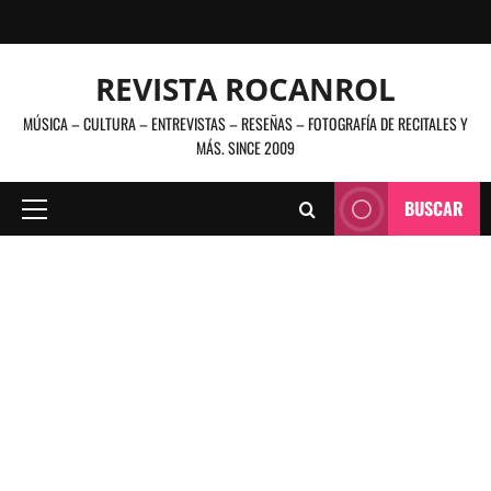
Saltar
al
contenido
REVISTA ROCANROL
MÚSICA – CULTURA – ENTREVISTAS – RESEÑAS – FOTOGRAFÍA DE RECITALES Y
MÁS. SINCE 2009
BUSCAR
Menú
principal