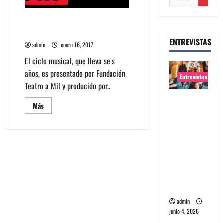
Aún quedan Tocatas Mil, revisa
la cartelera de shows
ENTREVISTAS
admin
enero 16, 2017
El ciclo musical, que lleva seis
años, es presentado por Fundación
Entrevistas
Teatro a Mil y producido por...
Entrevista
Leer
Más
banda
más
acerca
Evolfo:
de
Aún
Hablándol
quedan
Tocatas
e
Mil,
revisa
directame
la
nte a tu
cartelera
de
espíritu
shows
admin
junio 4, 2026