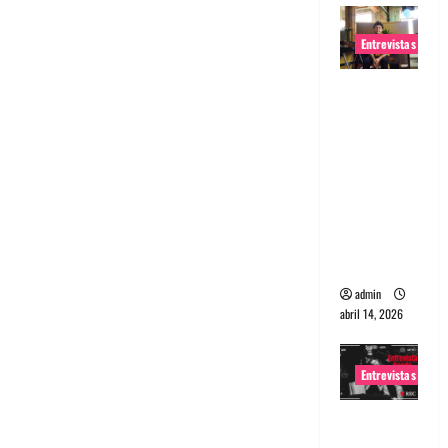
Entrevistas
Entrevista
Rudy De
Anda:
Conquista
ndo el
mundo,
una tocata
a la vez
admin
abril 14, 2026
Entrevistas
Entrevista
a banda