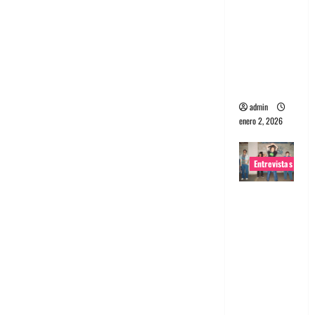
portugues
a
Maquina:
Directo y
visceral
admin
enero 2, 2026
Entrevistas
Entrevista
a la banda
japonesa
Zoobombs
: Una
energía
salvaje