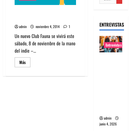
Este sábado The Drums en
Teatro Italia
ENTREVISTAS
admin
noviembre 4, 2014
1
Un nuevo Club Fauna se vivirá este
sábado, 8 de noviembre de la mano
Entrevistas
del indie –...
Entrevista
Leer
Más
banda
más
acerca
Evolfo:
de
Este
Hablándol
sábado
The
e
Drums
en
directame
Teatro
nte a tu
Italia
espíritu
admin
junio 4, 2026