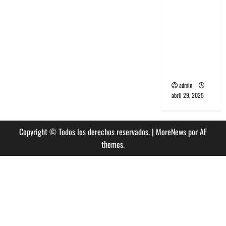
banda
PCR, No
Wave y Art
punk de
Corea del
Sur
admin
abril 29, 2025
Copyright © Todos los derechos reservados.
|
MoreNews
por AF
themes.