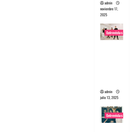
admin
noviembre 17,
2025
Entrevistas
Entrevista
a The
Wants: Su
universo
distorsion
ado
admin
julio 13, 2025
Entrevistas
Entrevista: