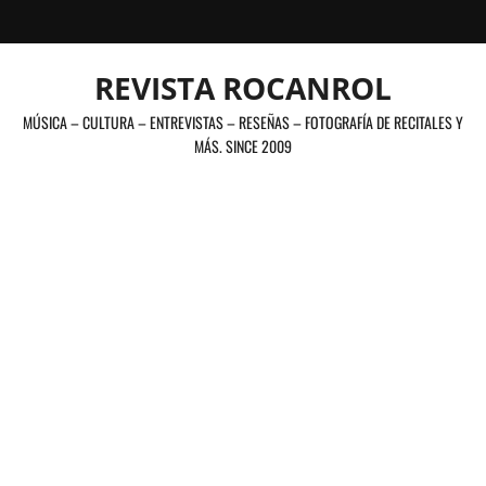
Saltar
al
contenido
REVISTA ROCANROL
MÚSICA – CULTURA – ENTREVISTAS – RESEÑAS – FOTOGRAFÍA DE RECITALES Y
MÁS. SINCE 2009