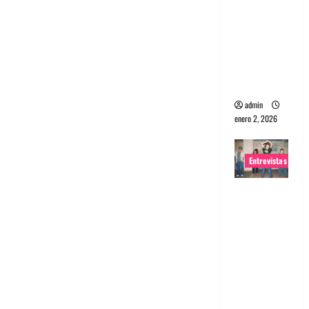
portugues
a
Maquina:
Directo y
visceral
admin
enero 2, 2026
Entrevistas
Entrevista
a la banda
japonesa
Zoobombs
: Una
energía
salvaje