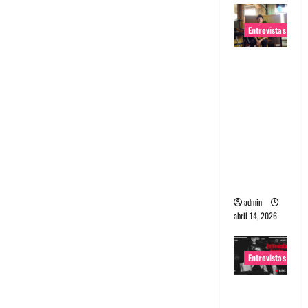
Entrevistas
Entrevista
Rudy De
Anda:
Conquista
ndo el
mundo,
una tocata
a la vez
admin
abril 14, 2026
Entrevistas
Entrevista
a banda