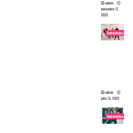
admin
noviembre 17,
2025
Entrevistas
Entrevista
a The
Wants: Su
universo
distorsion
ado
admin
julio 13, 2025
Entrevistas
Entrevista: