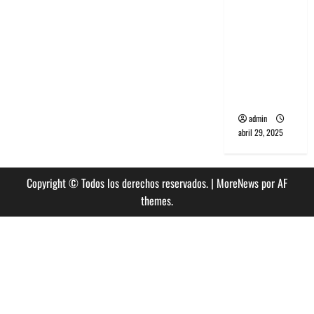
banda
PCR, No
Wave y Art
punk de
Corea del
Sur
admin
abril 29, 2025
Copyright © Todos los derechos reservados.
|
MoreNews
por AF
themes.