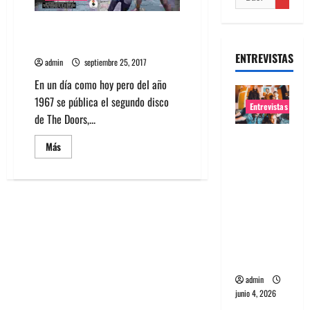
“Strange Days” de The Doors,
Cumple 50 años
ENTREVISTAS
admin
septiembre 25, 2017
En un día como hoy pero del año
1967 se pública el segundo disco
Entrevistas
de The Doors,...
Entrevista
Leer
Más
banda
más
acerca
Evolfo:
de
“Strange
Hablándol
Days”
de
e
The
Doors,
directame
Cumple
nte a tu
50
años
espíritu
admin
junio 4, 2026