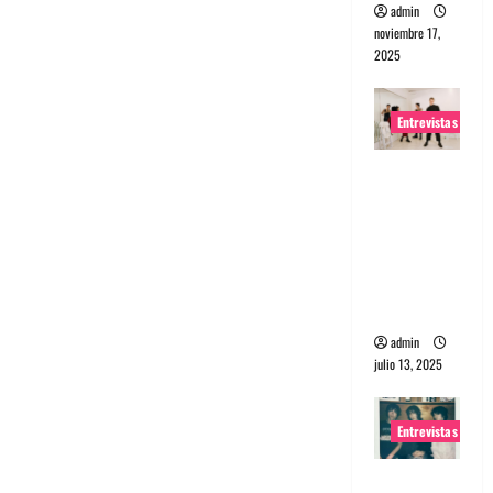
admin
noviembre 17,
2025
Entrevistas
Entrevista
a The
Wants: Su
universo
distorsion
ado
admin
julio 13, 2025
Entrevistas
Entrevista: