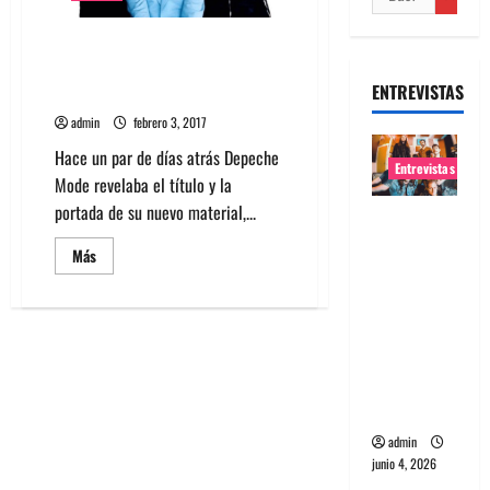
Escucha Where’s the Revolution
el nuevo tema de Depeche
ENTREVISTAS
Mode
admin
febrero 3, 2017
Hace un par de días atrás Depeche
Entrevistas
Mode revelaba el título y la
portada de su nuevo material,...
Entrevista
banda
Leer
Más
más
Evolfo:
acerca
Hablándol
de
Escucha
e
Where’s
the
directame
Revolution
el
nte a tu
nuevo
tema
espíritu
de
Depeche
admin
Mode
junio 4, 2026