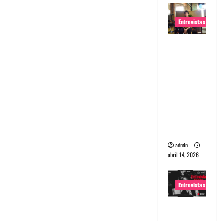
Entrevistas
Entrevista
Rudy De
Anda:
Conquista
ndo el
mundo,
una tocata
a la vez
admin
abril 14, 2026
Entrevistas
Entrevista
a banda