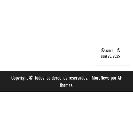
banda
PCR, No
Wave y Art
punk de
Corea del
Sur
admin
abril 29, 2025
Copyright © Todos los derechos reservados.
|
MoreNews
por AF
themes.