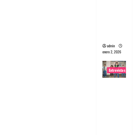
portugues
a
Maquina:
Directo y
visceral
admin
enero 2, 2026
Entrevistas
Entrevista
a la banda
japonesa
Zoobombs
: Una
energía
salvaje