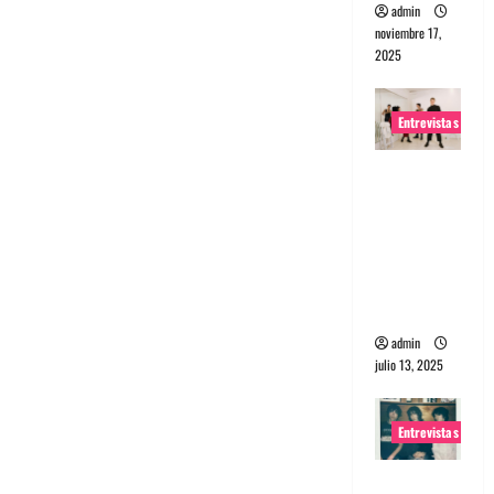
admin
noviembre 17,
2025
Entrevistas
Entrevista
a The
Wants: Su
universo
distorsion
ado
admin
julio 13, 2025
Entrevistas
Entrevista: