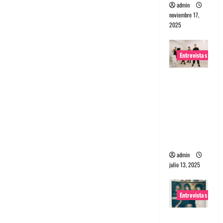
admin
noviembre 17,
2025
Entrevistas
Entrevista
a The
Wants: Su
universo
distorsion
ado
admin
julio 13, 2025
Entrevistas
Entrevista: