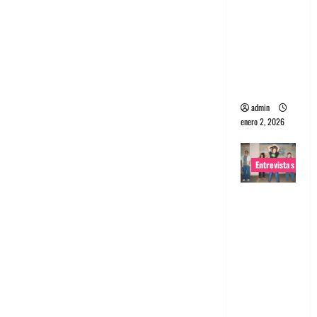
portugues
a
Maquina:
Directo y
visceral
admin
enero 2, 2026
Entrevistas
Entrevista
a la banda
japonesa
Zoobombs
: Una
energía
salvaje