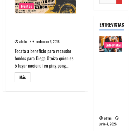
Eventos
Tocata a beneficio en Recoleta,
ENTREVISTAS
bandas Solo Ruido, Mal Vivir,
Paranoia y más
admin
noviembre 6, 2018
Entrevistas
Tocata a beneficio para recaudar
fondos para Diego Oteiza quien es
Entrevista
5 lugar nacional en ping pong...
banda
Evolfo:
Leer
Más
Hablándol
más
acerca
e
de
Tocata
directame
a
beneficio
nte a tu
en
espíritu
Recoleta,
bandas
Solo
admin
Ruido,
junio 4, 2026
Mal
Vivir,