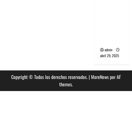
banda
PCR, No
Wave y Art
punk de
Corea del
Sur
admin
abril 29, 2025
Copyright © Todos los derechos reservados.
|
MoreNews
por AF
themes.