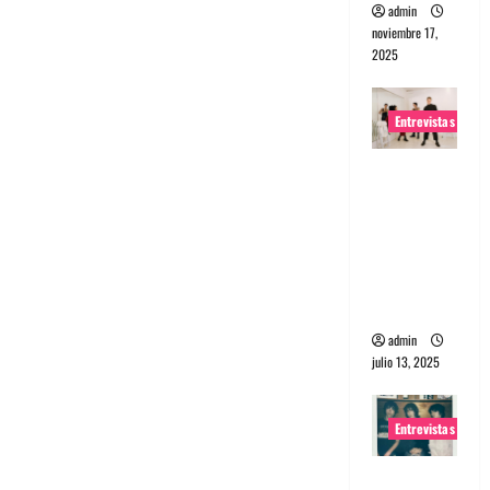
admin
noviembre 17,
2025
Entrevistas
Entrevista
a The
Wants: Su
universo
distorsion
ado
admin
julio 13, 2025
Entrevistas
Entrevista: