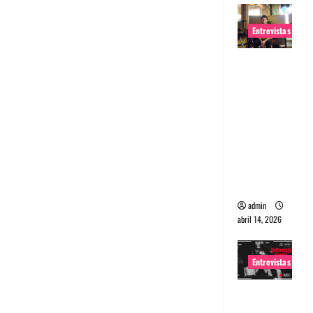
Entrevistas
Entrevista
Rudy De
Anda:
Conquista
ndo el
mundo,
una tocata
a la vez
admin
abril 14, 2026
Entrevistas
Entrevista
a banda