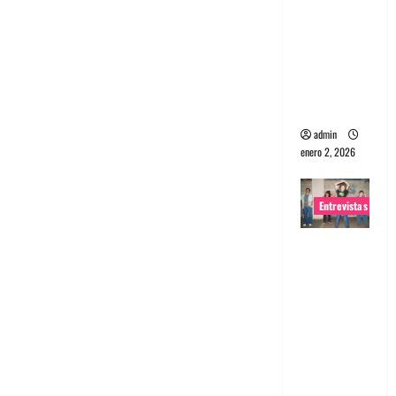
portugues
a
Maquina:
Directo y
visceral
admin
enero 2, 2026
Entrevistas
Entrevista
a la banda
japonesa
Zoobombs
: Una
energía
salvaje