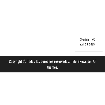
banda
PCR, No
Wave y Art
punk de
Corea del
Sur
admin
abril 29, 2025
Copyright © Todos los derechos reservados.
|
MoreNews
por AF
themes.