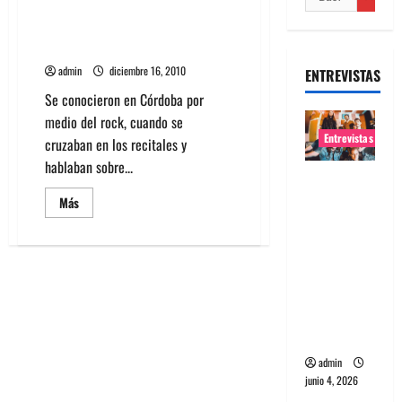
Entrevista exclusiva a Smoke
Sellers quienes lanzan su EP
navideño en Rocanrol
admin
diciembre 16, 2010
ENTREVISTAS
Se conocieron en Córdoba por
medio del rock, cuando se
Entrevistas
cruzaban en los recitales y
hablaban sobre...
Entrevista
banda
Leer
Más
más
Evolfo:
acerca
de
Hablándol
Entrevista
exclusiva
e
a
Smoke
directame
Sellers
nte a tu
quienes
lanzan
espíritu
su
EP
admin
navideño
en
junio 4, 2026
Rocanrol