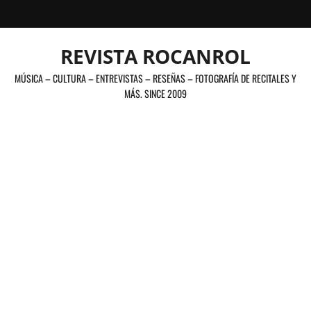
Saltar
al
contenido
REVISTA ROCANROL
MÚSICA – CULTURA – ENTREVISTAS – RESEÑAS – FOTOGRAFÍA DE RECITALES Y
MÁS. SINCE 2009