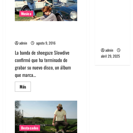
en
banda
Chile
en
PCR, No
Otoño
Musica
Fauna
Wave y Art
punk de
Slowdive graba álbum tras 20
Corea del
años sin lanzar nuevo disco
Sur
admin
agosto 9, 2016
admin
La banda de shoegaze Slowdive
abril 29, 2025
confirmó que ha terminado de
grabar su nuevo disco, un álbum
que marca...
Leer
Más
más
acerca
de
Slowdive
graba
álbum
tras
20
años
sin
Destacados
lanzar