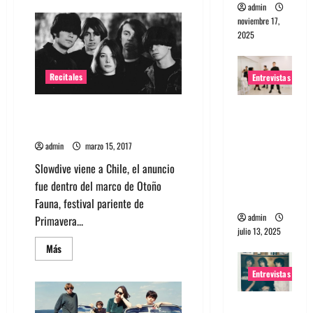
admin
de
Lindstrom
noviembre 17,
el
2025
nuevo
artista
confirmado
de
Fauna
Recitales
Entrevistas
Otoño
Entrevista
Slowdive se presentará en Chile
a The
en Otoño Fauna
Wants: Su
admin
marzo 15, 2017
universo
Slowdive viene a Chile, el anuncio
distorsion
fue dentro del marco de Otoño
ado
Fauna, festival pariente de
admin
Primavera...
julio 13, 2025
Leer
Más
más
acerca
Entrevistas
de
Slowdive
se
Entrevista:
presentará