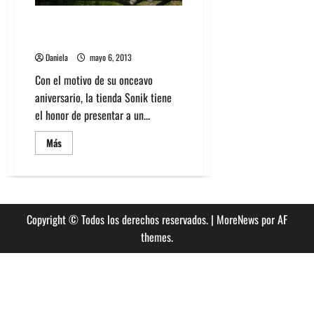
nuevo
disco
Neil Halstead de Slowdive y
Mojave 3 en Chile
Daniela
mayo 6, 2013
Con el motivo de su onceavo
aniversario, la tienda Sonik tiene
el honor de presentar a un...
Leer
Más
más
acerca
de
Neil
Halstead
de
Slowdive
Copyright © Todos los derechos reservados.
|
MoreNews
por AF
y
Mojave
themes.
3
en
Chile