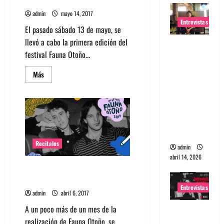
Fotos: Otoño Fauna Chile 2017
saber
admin
mayo 14, 2017
Entrevistas
El pasado sábado 13 de mayo, se
llevó a cabo la primera edición del
Entrevista
festival Fauna Otoño...
Rudy De
Anda:
Leer
Más
más
Conquista
acerca
ndo el
de
Fotos:
mundo,
Otoño
Fauna
una tocata
Chile
2017
a la vez
Recitales
admin
abril 14, 2026
Beach Fossils nuevo confirmado
de Fauna Otoño
Entrevistas
admin
abril 6, 2017
A un poco más de un mes de la
Entrevista
realización de Fauna Otoño, se
a banda