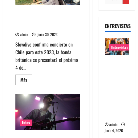
Slowdive en Chile 2023:
Entradas y todo lo que debes
ENTREVISTAS
saber
admin
junio 30, 2023
Slowdive confirma concierto en
Entrevistas
Chile para este 2023, la banda
británica se presentará el próximo
Entrevista
4 de...
banda
Evolfo:
Leer
Más
más
Hablándol
acerca
e
de
Slowdive
directame
en
Chile
nte a tu
2023:
Entradas
espíritu
y
todo
Fotos
admin
lo
junio 4, 2026
que
debes