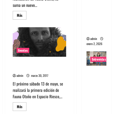
suma un nuevo...
portugues
a
Leer
Más
Maquina:
más
acerca
Directo y
de
Beach
visceral
Fossils
nuevo
admin
confirmado
de
enero 2, 2026
Fauna
Otoño
Eventos
Entrevistas
Lindstrom el nuevo artista
confirmado de Fauna Otoño
Entrevista
admin
marzo 30, 2017
a la banda
japonesa
El próximo sábado 13 de mayo, se
Zoobombs
realizará la primera edición de
: Una
Fauna Otoño en Espacio Riesco,...
energía
Leer
Más
salvaje
más
acerca