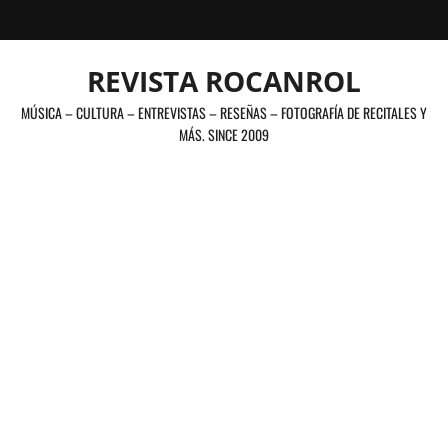
Saltar
al
contenido
REVISTA ROCANROL
MÚSICA – CULTURA – ENTREVISTAS – RESEÑAS – FOTOGRAFÍA DE RECITALES Y
MÁS. SINCE 2009