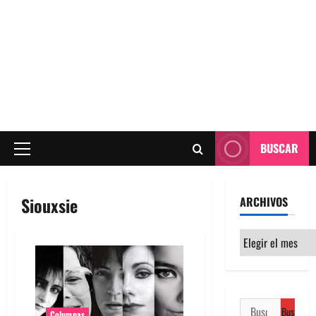
BUSCAR
Menú
principal
Siouxsie
ARCHIVOS
Archivos
Buscar:
Columnas