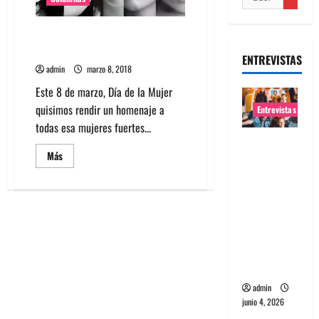
Top 5: Mujeres bellas y fuertes
del rock
ENTREVISTAS
admin
marzo 8, 2018
Este 8 de marzo, Día de la Mujer
quisimos rendir un homenaje a
Entrevistas
todas esa mujeres fuertes...
Entrevista
Leer
Más
banda
más
acerca
Evolfo:
de
Top
Hablándol
5:
e
Mujeres
bellas
directame
y
fuertes
nte a tu
del
rock
espíritu
admin
junio 4, 2026