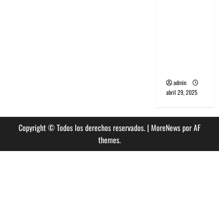
banda
PCR, No
Wave y Art
punk de
Corea del
Sur
admin
abril 29, 2025
Copyright © Todos los derechos reservados.
|
MoreNews
por AF
themes.