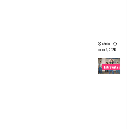
portugues
a
Maquina:
Directo y
visceral
admin
enero 2, 2026
Entrevistas
Entrevista
a la banda
japonesa
Zoobombs
: Una
energía
salvaje