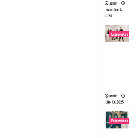
admin
noviembre 17,
2025
Entrevistas
Entrevista
a The
Wants: Su
universo
distorsion
ado
admin
julio 13, 2025
Entrevistas
Entrevista: