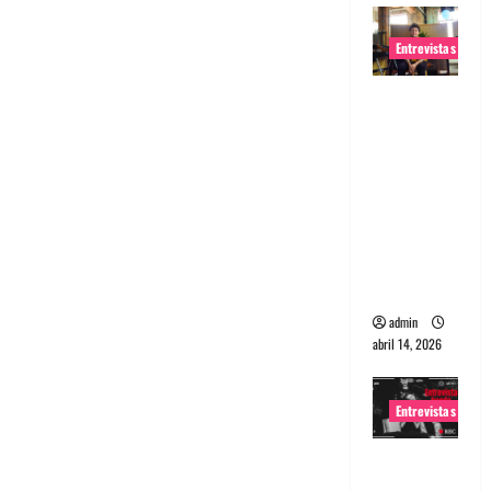
Entrevistas
Entrevista
Rudy De
Anda:
Conquista
ndo el
mundo,
una tocata
a la vez
admin
abril 14, 2026
Entrevistas
Entrevista
a banda