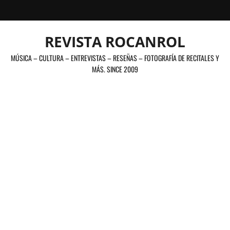
Saltar
al
contenido
REVISTA ROCANROL
MÚSICA – CULTURA – ENTREVISTAS – RESEÑAS – FOTOGRAFÍA DE RECITALES Y
MÁS. SINCE 2009