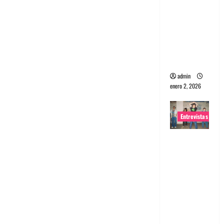
portugues
a
Maquina:
Directo y
visceral
admin
enero 2, 2026
Entrevistas
Entrevista
a la banda
japonesa
Zoobombs
: Una
energía
salvaje