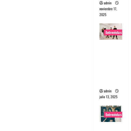
admin
noviembre 17,
2025
Entrevistas
Entrevista
a The
Wants: Su
universo
distorsion
ado
admin
julio 13, 2025
Entrevistas
Entrevista: