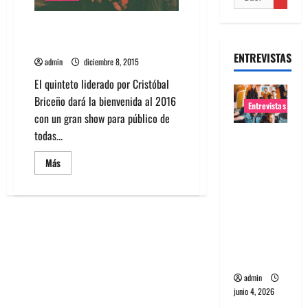
Ases Falsos se presenta en
Arena Recoleta
ENTREVISTAS
admin
diciembre 8, 2015
El quinteto liderado por Cristóbal
Briceño dará la bienvenida al 2016
Entrevistas
con un gran show para público de
todas...
Entrevista
banda
Leer
Más
Evolfo:
más
acerca
Hablándol
de
Ases
e
Falsos
se
directame
presenta
en
nte a tu
Arena
espíritu
Recoleta
admin
junio 4, 2026