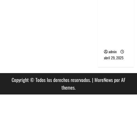
banda
PCR, No
Wave y Art
punk de
Corea del
Sur
admin
abril 29, 2025
Copyright © Todos los derechos reservados.
|
MoreNews
por AF
themes.