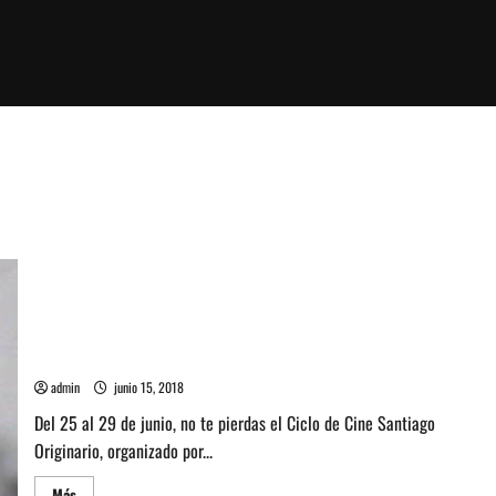
Gratis ciclo de cine sobre pueblos Originarios en Museo
Chileno de Arte Precolombino
admin
junio 15, 2018
Del 25 al 29 de junio, no te pierdas el Ciclo de Cine Santiago
Originario, organizado por...
Leer
Más