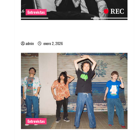
Entrevistas
Entrevista a banda portuguesa Maquina:
Directo y visceral
admin
enero 2, 2026
Entrevistas
Entrevista a la banda japonesa Zoobombs: Una