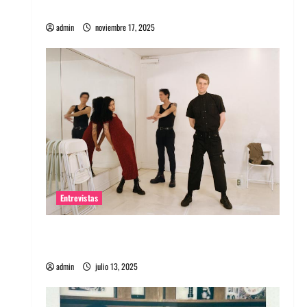
energía salvaje
admin
noviembre 17, 2025
Entrevistas
Entrevista a The Wants: Su universo
distorsionado
admin
julio 13, 2025