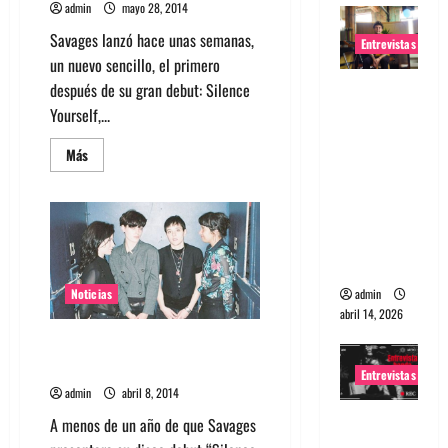
admin
mayo 28, 2014
Savages lanzó hace unas semanas,
Entrevistas
un nuevo sencillo, el primero
Entrevista
después de su gran debut: Silence
Rudy De
Yourself,...
Anda:
Leer
Más
Conquista
más
acerca
ndo el
de
Mira
mundo,
Fuckers,
último
una tocata
video
a la vez
de
Savages
admin
Noticias
abril 14, 2026
Savages anuncia vinilo con dos
nuevos temas
Entrevistas
admin
abril 8, 2014
Entrevista
A menos de un año de que Savages
a banda