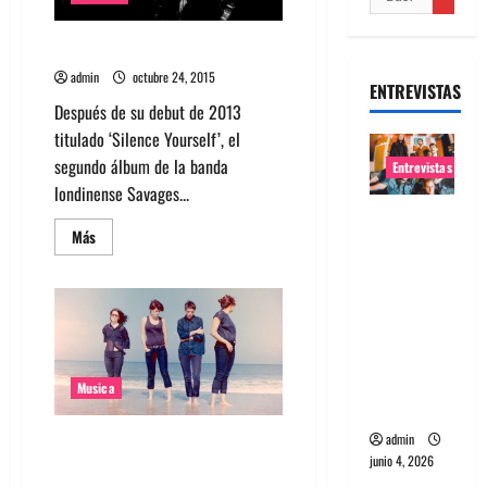
Savages anuncia nuevo álbum
admin
octubre 24, 2015
ENTREVISTAS
Después de su debut de 2013
titulado ‘Silence Yourself’, el
segundo álbum de la banda
Entrevistas
londinense Savages...
Entrevista
Leer
Más
banda
más
acerca
Evolfo:
de
Savages
Hablándol
anuncia
e
nuevo
álbum
directame
nte a tu
Musica
espíritu
admin
Mira Fuckers, último video de
junio 4, 2026
Savages