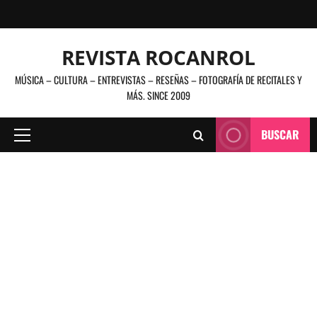
Saltar
al
contenido
REVISTA ROCANROL
MÚSICA – CULTURA – ENTREVISTAS – RESEÑAS – FOTOGRAFÍA DE RECITALES Y
MÁS. SINCE 2009
BUSCAR
Menú
principal