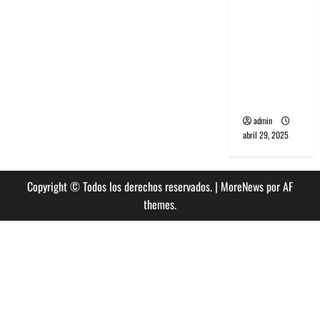
banda
PCR, No
Wave y Art
punk de
Corea del
Sur
admin
abril 29, 2025
Copyright © Todos los derechos reservados.
|
MoreNews
por AF
themes.