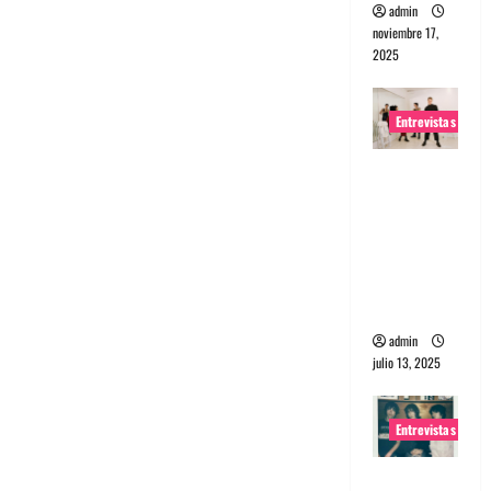
admin
noviembre 17,
2025
Entrevistas
Entrevista
a The
Wants: Su
universo
distorsion
ado
admin
julio 13, 2025
Entrevistas
Entrevista: