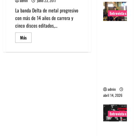
admin
junio 23, 2017
La banda Delta de metal progresivo
Entrevistas
con más de 14 años de carrera y
cinco discos editados,...
Entrevista
Rudy De
Leer
Más
más
Anda:
acerca
Conquista
de
Fotos
ndo el
Banda
Delta
mundo,
en
Sala
una tocata
SCD
2017
a la vez
admin
abril 14, 2026
Entrevistas
Entrevista
a banda