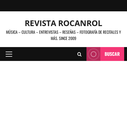
Saltar
al
contenido
REVISTA ROCANROL
MÚSICA – CULTURA – ENTREVISTAS – RESEÑAS – FOTOGRAFÍA DE RECITALES Y
MÁS. SINCE 2009
BUSCAR
Menú
principal