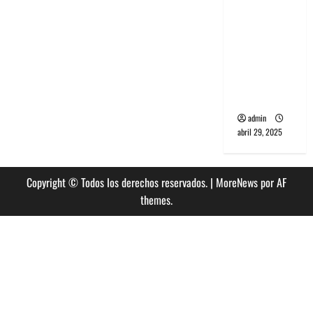
banda
PCR, No
Wave y Art
punk de
Corea del
Sur
admin
abril 29, 2025
Copyright © Todos los derechos reservados.
|
MoreNews
por AF
themes.