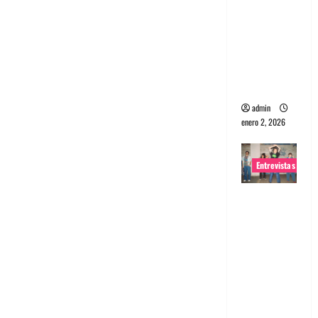
portugues
a
Maquina:
Directo y
visceral
admin
enero 2, 2026
Entrevistas
Entrevista
a la banda
japonesa
Zoobombs
: Una
energía
salvaje