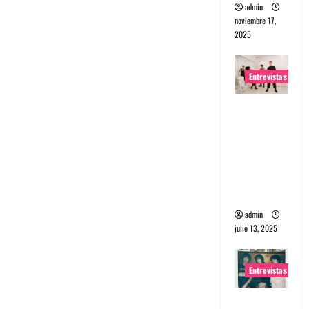
admin
noviembre 17,
2025
Entrevistas
Entrevista
a The
Wants: Su
universo
distorsion
ado
admin
julio 13, 2025
Entrevistas
Entrevista: