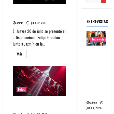
Fotos Felipe Grandón feat.
Jazmín en Sala SCD 2017
ENTREVISTAS
admin
julio 22, 2017
El Jueves 20 de julio se presentó el
artista nacional Felipe Grandón
Entrevistas
junto a Jazmín en la...
Entrevista
Leer
Más
banda
más
acerca
Evolfo:
de
Fotos
Hablándol
Felipe
Grandón
e
feat.
Jazmín
directame
en
nte a tu
Sala
Fotos
SCD
espíritu
2017
Fotos Banda Delta en Sala SCD
admin
2017
junio 4, 2026