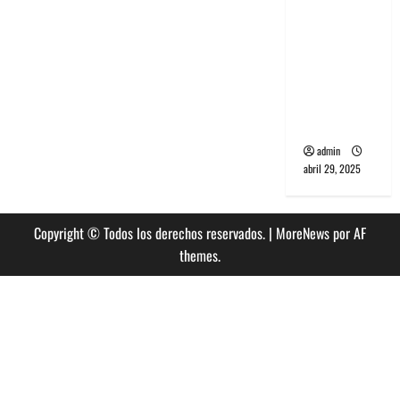
banda
PCR, No
Wave y Art
punk de
Corea del
Sur
admin
abril 29, 2025
Copyright © Todos los derechos reservados.
|
MoreNews
por AF
themes.