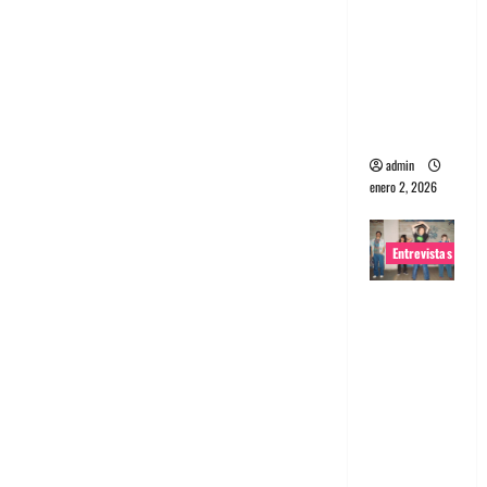
portugues
a
Maquina:
Directo y
visceral
admin
enero 2, 2026
Entrevistas
Entrevista
a la banda
japonesa
Zoobombs
: Una
energía
salvaje