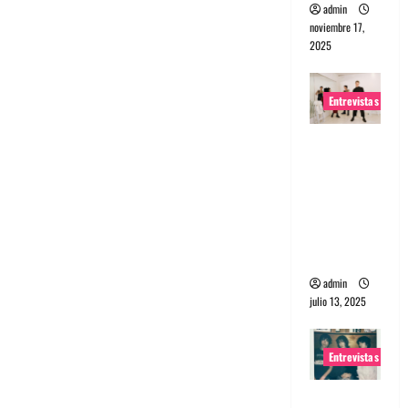
admin
noviembre 17,
2025
Entrevistas
Entrevista
a The
Wants: Su
universo
distorsion
ado
admin
julio 13, 2025
Entrevistas
Entrevista: