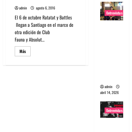
en Chile
admin
agosto 6, 2016
Entrevistas
El 6 de octubre Ratatat y Battles
llegan a Santiago en el marco de
Entrevista
otra edición de Club
Rudy De
Fauna y Absolut...
Anda:
Conquista
Leer
Más
más
ndo el
acerca
mundo,
de
Ratatat
una tocata
y
Battles
a la vez
agendan
show
admin
en
Chile
abril 14, 2026
Entrevistas
Entrevista
a banda