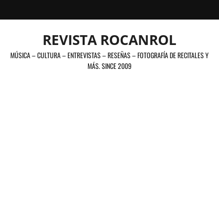
Saltar
al
contenido
REVISTA ROCANROL
MÚSICA – CULTURA – ENTREVISTAS – RESEÑAS – FOTOGRAFÍA DE RECITALES Y
MÁS. SINCE 2009