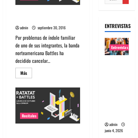
Battles cancela gira por
Sudamérica y Chile
ENTREVISTAS
admin
septiembre 30, 2016
Por problemas de índole familiar
de uno de sus integrantes, la banda
Entrevistas
norteamericana Battles ha
decidido cancelar...
Entrevista
banda
Leer
Más
Evolfo:
más
acerca
Hablándol
de
Battles
e
cancela
gira
directame
por
Sudamérica
nte a tu
y
espíritu
Chile
Recitales
admin
Ratatat y Battles agendan show
junio 4, 2026