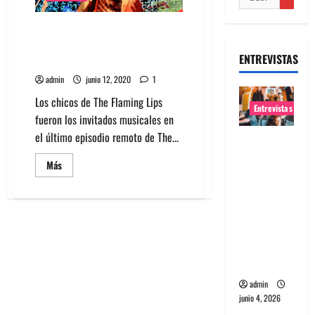
Mira a Flaming Lips en The Late
Show con público en burbujas
ENTREVISTAS
individuales
admin
junio 12, 2020
1
Los chicos de The Flaming Lips
Entrevistas
fueron los invitados musicales en
el último episodio remoto de The...
Entrevista
banda
Leer
Más
más
Evolfo:
acerca
Hablándol
de
Mira
e
a
Flaming
directame
Lips
en
nte a tu
The
Late
espíritu
Show
con
admin
público
junio 4, 2026
en
burbujas