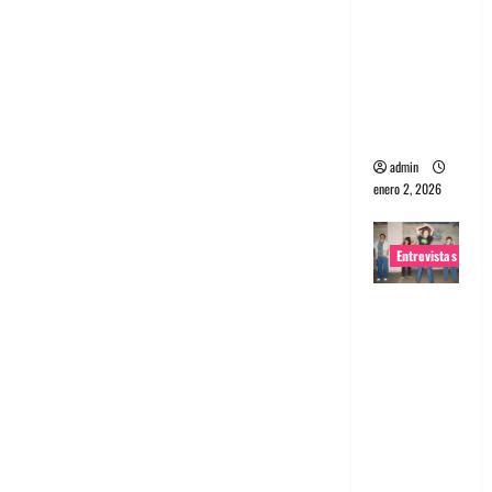
portugues
a
Maquina:
Directo y
visceral
admin
enero 2, 2026
Entrevistas
Entrevista
a la banda
japonesa
Zoobombs
: Una
energía
salvaje