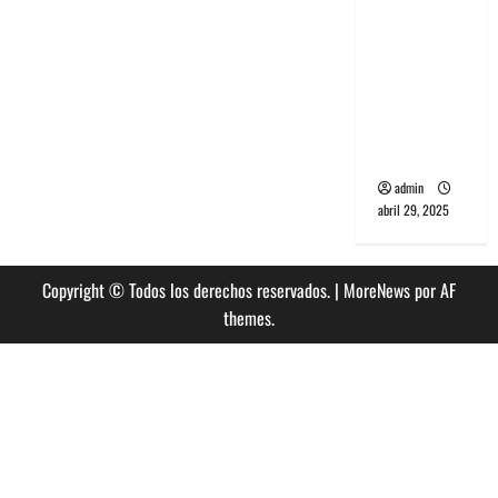
banda
PCR, No
Wave y Art
punk de
Corea del
Sur
admin
abril 29, 2025
Copyright © Todos los derechos reservados.
|
MoreNews
por AF
themes.