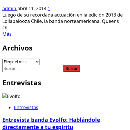
admin
abril 11, 2014
1
Luego de su recordada actuación en la edición 2013 de
Lollapalooza Chile, la banda norteamericana, Queens
Of...
Leer
Más
más
Archivos
acerca
de
Sepa
Archivos
cuánto
Buscar:
sale
ir
Entrevistas
a
ver
a
Queens
Entrevistas
Of
The
Entrevista banda Evolfo: Hablándole
Stone
directamente a tu espíritu
Age