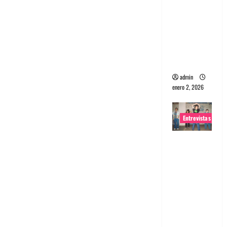
portugues
a
Maquina:
Directo y
visceral
admin
enero 2, 2026
Entrevistas
Entrevista
a la banda
japonesa
Zoobombs
: Una
energía
salvaje