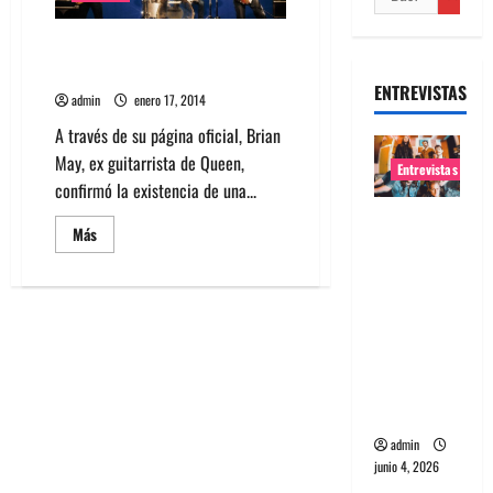
Brian May confirmó existencia
de un tema inédito de Queen
ENTREVISTAS
admin
enero 17, 2014
A través de su página oficial, Brian
May, ex guitarrista de Queen,
Entrevistas
confirmó la existencia de una...
Entrevista
Leer
Más
banda
más
acerca
Evolfo:
de
Brian
Hablándol
May
confirmó
e
existencia
de
directame
un
nte a tu
tema
inédito
espíritu
de
Queen
admin
junio 4, 2026