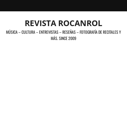
Saltar
al
contenido
REVISTA ROCANROL
MÚSICA – CULTURA – ENTREVISTAS – RESEÑAS – FOTOGRAFÍA DE RECITALES Y
MÁS. SINCE 2009