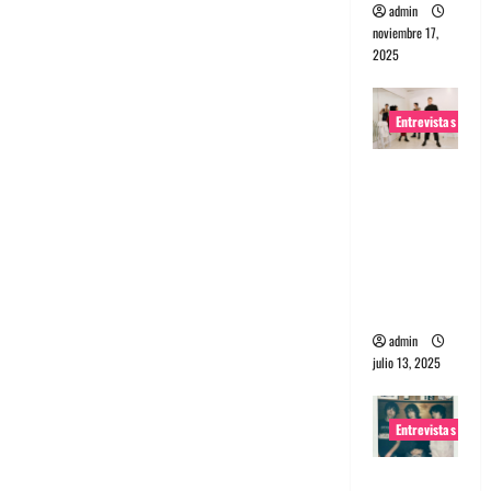
admin
noviembre 17,
2025
Entrevistas
Entrevista
a The
Wants: Su
universo
distorsion
ado
admin
julio 13, 2025
Entrevistas
Entrevista: