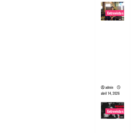
Entrevistas
Entrevista
Rudy De
Anda:
Conquista
ndo el
mundo,
una tocata
a la vez
admin
abril 14, 2026
Entrevistas
Entrevista
a banda