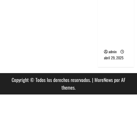
banda
PCR, No
Wave y Art
punk de
Corea del
Sur
admin
abril 29, 2025
Copyright © Todos los derechos reservados.
|
MoreNews
por AF
themes.