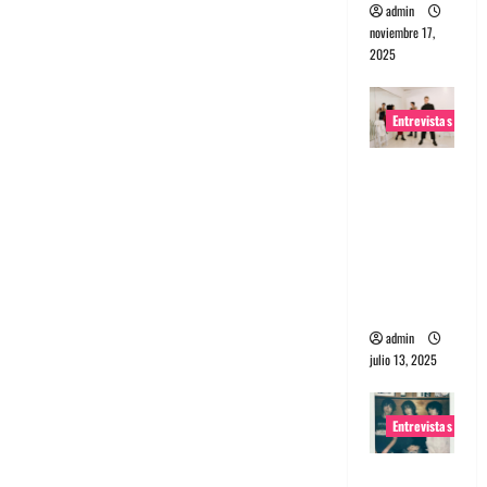
admin
noviembre 17,
2025
Entrevistas
Entrevista
a The
Wants: Su
universo
distorsion
ado
admin
julio 13, 2025
Entrevistas
Entrevista: