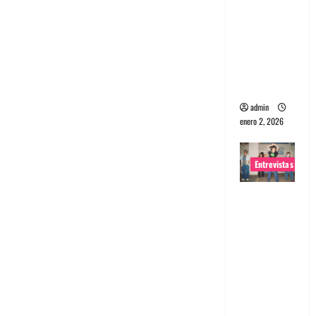
portugues
a
Maquina:
Directo y
visceral
admin
enero 2, 2026
Entrevistas
Entrevista
a la banda
japonesa
Zoobombs
: Una
energía
salvaje