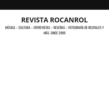
Saltar
al
contenido
REVISTA ROCANROL
MÚSICA – CULTURA – ENTREVISTAS – RESEÑAS – FOTOGRAFÍA DE RECITALES Y
MÁS. SINCE 2009