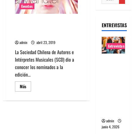
Eventos
Alex Andwandter y la nueva
ENTREVISTAS
música chilena en los Premios
Pulsar 2019
admin
abril 23, 2019
Entrevistas
La Sociedad Chilena de Autores e
Intérpretes Musicales (SCD) dio a
Entrevista
conocer los nominados a la
banda
edición...
Evolfo:
Hablándol
Leer
Más
e
más
acerca
directame
de
Alex
nte a tu
Andwandter
y
espíritu
la
nueva
admin
música
junio 4, 2026
chilena
en