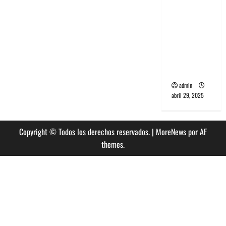
banda
PCR, No
Wave y Art
punk de
Corea del
Sur
admin
abril 29, 2025
Copyright © Todos los derechos reservados.
|
MoreNews
por AF
themes.