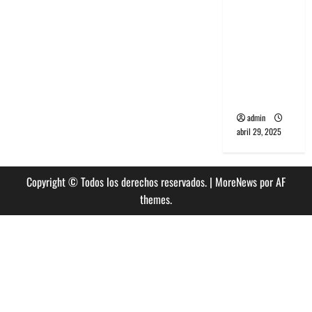
banda
PCR, No
Wave y Art
punk de
Corea del
Sur
admin
abril 29, 2025
Copyright © Todos los derechos reservados.
|
MoreNews
por AF
themes.