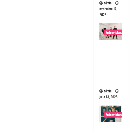
admin
noviembre 17,
2025
Entrevistas
Entrevista
a The
Wants: Su
universo
distorsion
ado
admin
julio 13, 2025
Entrevistas
Entrevista: