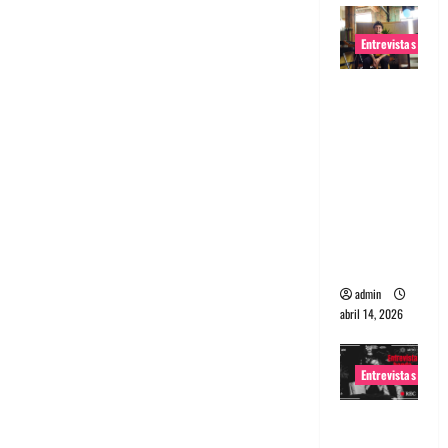
Entrevistas
Entrevista
Rudy De
Anda:
Conquista
ndo el
mundo,
una tocata
a la vez
admin
abril 14, 2026
Entrevistas
Entrevista
a banda