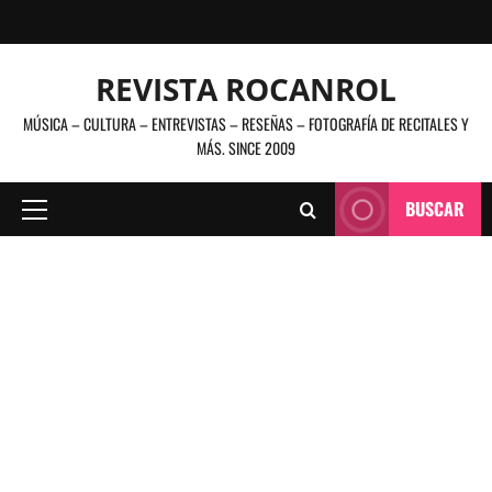
Saltar
al
contenido
REVISTA ROCANROL
MÚSICA – CULTURA – ENTREVISTAS – RESEÑAS – FOTOGRAFÍA DE RECITALES Y
MÁS. SINCE 2009
BUSCAR
Menú
principal