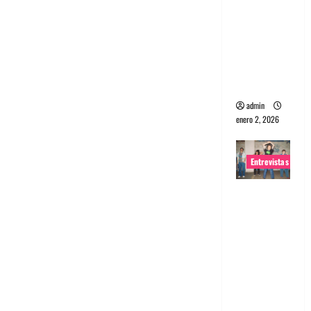
portugues
a
Maquina:
Directo y
visceral
admin
enero 2, 2026
Entrevistas
Entrevista
a la banda
japonesa
Zoobombs
: Una
energía
salvaje