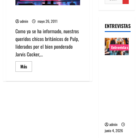
Vuelve Pulp después de 10 años
admin
mayo 26, 2011
ENTREVISTAS
Como ya se ha informado, nuestros
queridos chicos británicos de Pulp,
liderados por el bien ponderado
Entrevistas
Jarvis Cocker,...
Entrevista
Leer
Más
banda
más
acerca
Evolfo:
de
Vuelve
Hablándol
Pulp
después
e
de
directame
10
años
nte a tu
espíritu
admin
junio 4, 2026