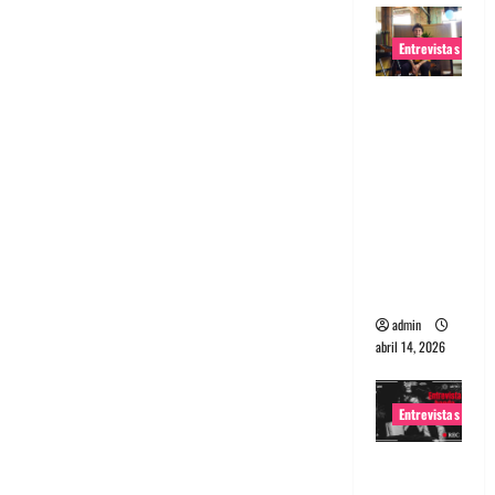
Entrevistas
Entrevista
Rudy De
Anda:
Conquista
ndo el
mundo,
una tocata
a la vez
admin
abril 14, 2026
Entrevistas
Entrevista
a banda