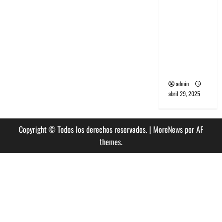
banda
PCR, No
Wave y Art
punk de
Corea del
Sur
admin
abril 29, 2025
Copyright © Todos los derechos reservados.
|
MoreNews
por AF
themes.