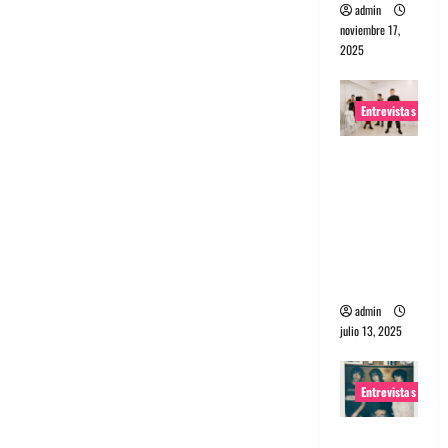
admin
noviembre 17,
2025
Entrevistas
Entrevista
a The
Wants: Su
universo
distorsion
ado
admin
julio 13, 2025
Entrevistas
Entrevista: