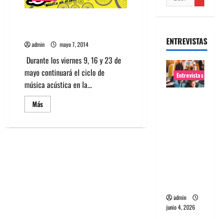
Aullidos en el Sucucho suma
nuevas fechas
ENTREVISTAS
admin
mayo 7, 2014
Durante los viernes 9, 16 y 23 de
mayo continuará el ciclo de
Entrevistas
música acústica en la...
Entrevista
Leer
Más
banda
más
acerca
Evolfo:
de
Aullidos
Hablándol
en
el
e
Sucucho
suma
directame
nuevas
nte a tu
fechas
espíritu
admin
junio 4, 2026