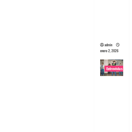
portugues
a
Maquina:
Directo y
visceral
admin
enero 2, 2026
Entrevistas
Entrevista
a la banda
japonesa
Zoobombs
: Una
energía
salvaje