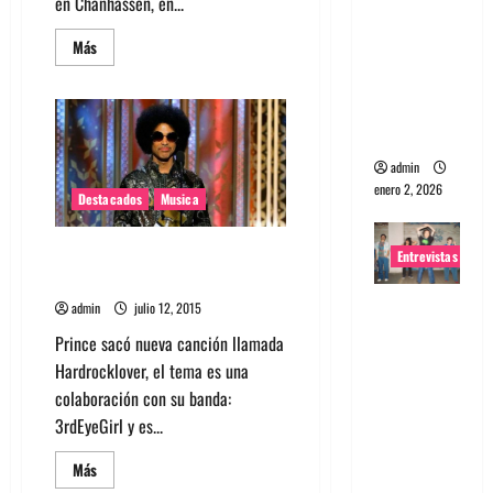
en Chanhassen, en...
portugues
Leer
Más
a
más
acerca
Maquina:
de
Directo y
Se
nos
visceral
fue
otro…
admin
Murió
Prince
enero 2, 2026
Destacados
Musica
Nueva canción de Prince:
Entrevistas
«Hardrocklover» escúchala acá
Entrevista
admin
julio 12, 2015
a la banda
Prince sacó nueva canción llamada
japonesa
Hardrocklover, el tema es una
Zoobombs
colaboración con su banda:
: Una
3rdEyeGirl y es...
energía
Leer
Más
salvaje
más