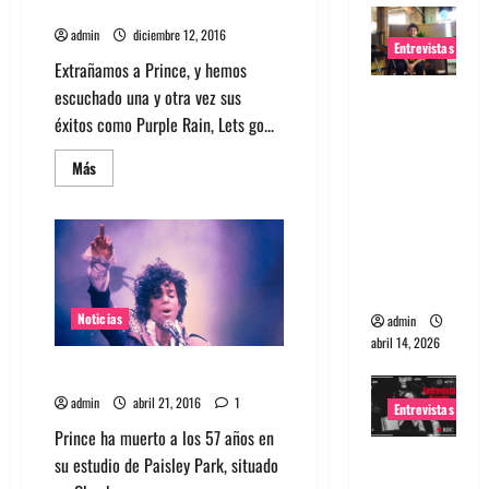
que probablemente no sabías
admin
diciembre 12, 2016
Entrevistas
Extrañamos a Prince, y hemos
escuchado una y otra vez sus
Entrevista
éxitos como Purple Rain, Lets go...
Rudy De
Anda:
Leer
Más
Conquista
más
acerca
ndo el
de
Descubre
mundo,
8
anécdotas
una tocata
de
a la vez
Prince
que
probablemente
Noticias
admin
no
abril 14, 2026
sabías
Se nos fue otro… Murió Prince
admin
abril 21, 2016
1
Entrevistas
Prince ha muerto a los 57 años en
Entrevista
su estudio de Paisley Park, situado
a banda