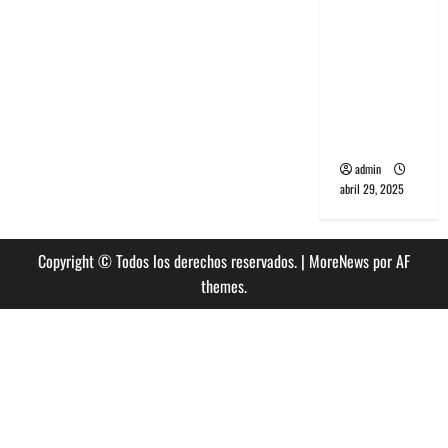
banda
PCR, No
Wave y Art
punk de
Corea del
Sur
admin
abril 29, 2025
Copyright © Todos los derechos reservados.
|
MoreNews
por AF
themes.