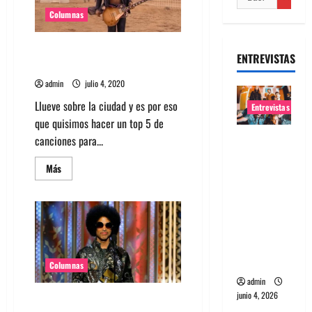
Columnas
Top 5: Canciones para escuchar
ENTREVISTAS
con lluvia
admin
julio 4, 2020
Llueve sobre la ciudad y es por eso
Entrevistas
que quisimos hacer un top 5 de
Entrevista
canciones para...
banda
Leer
Más
Evolfo:
más
acerca
Hablándol
de
Top
e
5:
directame
Canciones
para
nte a tu
escuchar
con
espíritu
lluvia
Columnas
admin
junio 4, 2026
Descubre 8 anécdotas de Prince