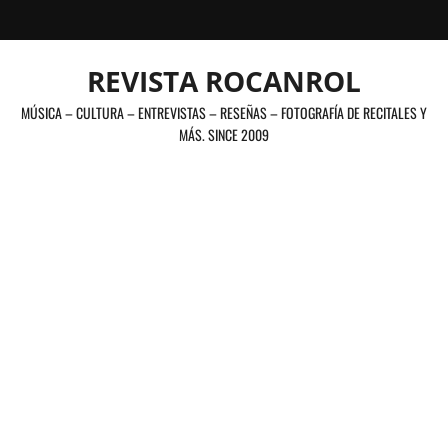
Saltar
al
contenido
REVISTA ROCANROL
MÚSICA – CULTURA – ENTREVISTAS – RESEÑAS – FOTOGRAFÍA DE RECITALES Y
MÁS. SINCE 2009