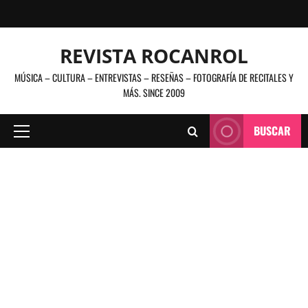
Saltar
al
contenido
REVISTA ROCANROL
MÚSICA – CULTURA – ENTREVISTAS – RESEÑAS – FOTOGRAFÍA DE RECITALES Y
MÁS. SINCE 2009
BUSCAR
Menú
principal