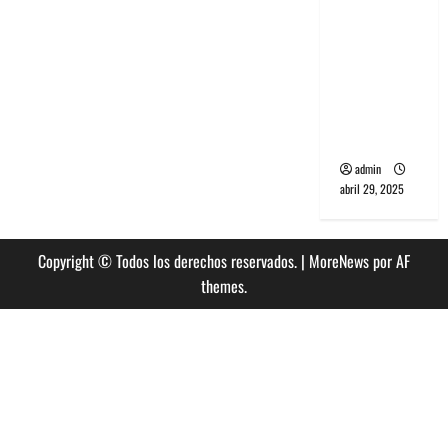
banda
PCR, No
Wave y Art
punk de
Corea del
Sur
admin
abril 29, 2025
Copyright © Todos los derechos reservados.
|
MoreNews
por AF
themes.