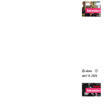
Entrevistas
Entrevista
Rudy De
Anda:
Conquista
ndo el
mundo,
una tocata
a la vez
admin
abril 14, 2026
Entrevistas
Entrevista
a banda