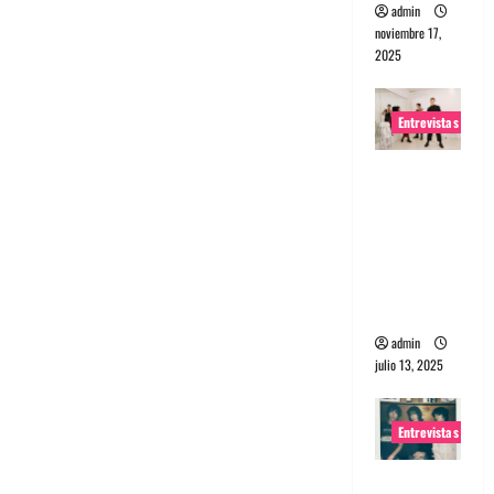
admin
noviembre 17,
2025
Entrevistas
Entrevista
a The
Wants: Su
universo
distorsion
ado
admin
julio 13, 2025
Entrevistas
Entrevista: