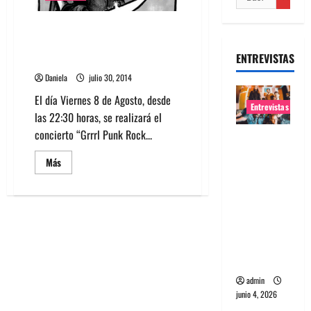
Este Viernes 8 las Rockeras
Chilenas se toman el
ENTREVISTAS
Rockwailer Club
Daniela
julio 30, 2014
El día Viernes 8 de Agosto, desde
Entrevistas
las 22:30 horas, se realizará el
concierto “Grrrl Punk Rock...
Entrevista
banda
Leer
Más
más
Evolfo:
acerca
Hablándol
de
Este
e
Viernes
8
directame
las
Rockeras
nte a tu
Chilenas
se
espíritu
toman
el
admin
Rockwailer
junio 4, 2026
Club