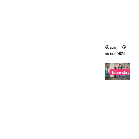
portugues
a
Maquina:
Directo y
visceral
admin
enero 2, 2026
Entrevistas
Entrevista
a la banda
japonesa
Zoobombs
: Una
energía
salvaje