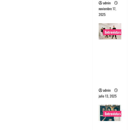
admin
noviembre 17,
2025
Entrevistas
Entrevista
a The
Wants: Su
universo
distorsion
ado
admin
julio 13, 2025
Entrevistas
Entrevista: