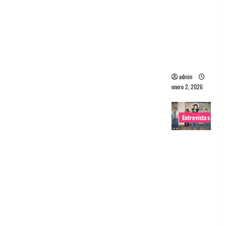
portugues
a
Maquina:
Directo y
visceral
admin
enero 2, 2026
Entrevistas
Entrevista
a la banda
japonesa
Zoobombs
: Una
energía
salvaje