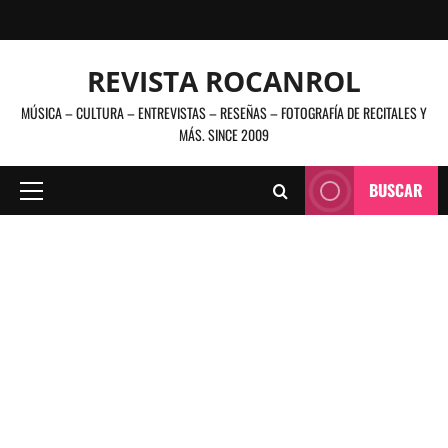
Saltar
al
contenido
REVISTA ROCANROL
MÚSICA – CULTURA – ENTREVISTAS – RESEÑAS – FOTOGRAFÍA DE RECITALES Y
MÁS. SINCE 2009
BUSCAR
Menú
principal