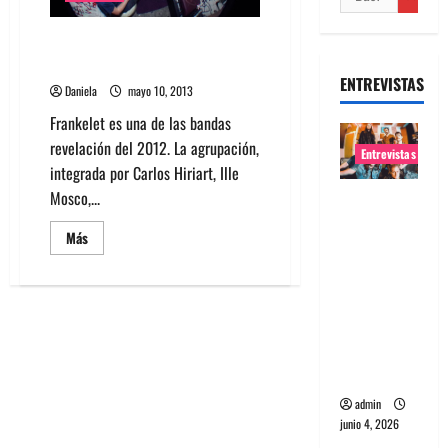
Frankelet presenta su Disco
Número Dos
ENTREVISTAS
Daniela
mayo 10, 2013
Frankelet es una de las bandas
revelación del 2012. La agrupación,
Entrevistas
integrada por Carlos Hiriart, Ille
Mosco,...
Entrevista
banda
Leer
Más
Evolfo:
más
acerca
Hablándol
de
Frankelet
e
presenta
su
directame
Disco
Número
nte a tu
Dos
espíritu
admin
junio 4, 2026