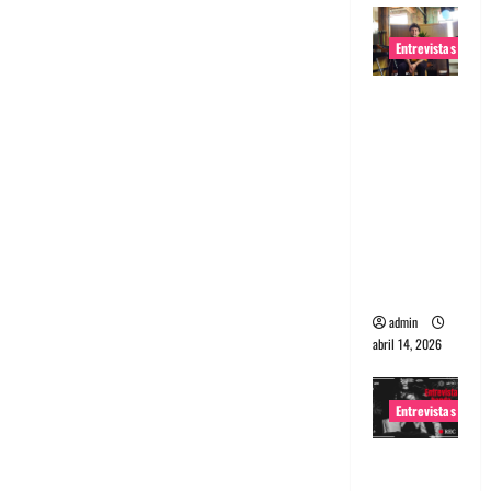
Entrevistas
Entrevista
Rudy De
Anda:
Conquista
ndo el
mundo,
una tocata
a la vez
admin
abril 14, 2026
Entrevistas
Entrevista
a banda