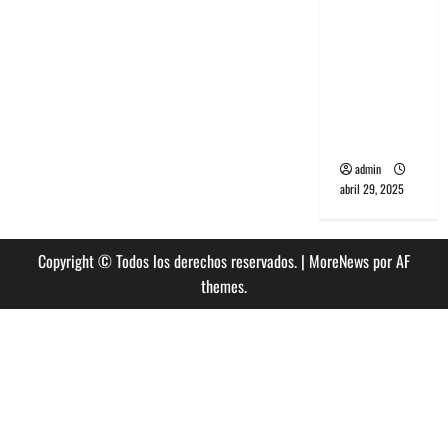
banda
PCR, No
Wave y Art
punk de
Corea del
Sur
admin
abril 29, 2025
Copyright © Todos los derechos reservados.
|
MoreNews
por AF
themes.