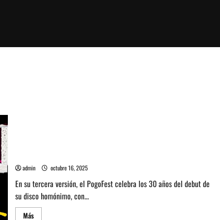
PogoFest 2025: Los Peores de Chile conmemoran a lo grande
admin
octubre 16, 2025
En su tercera versión, el PogoFest celebra los 30 años del debut de
su disco homónimo, con...
Leer
Más