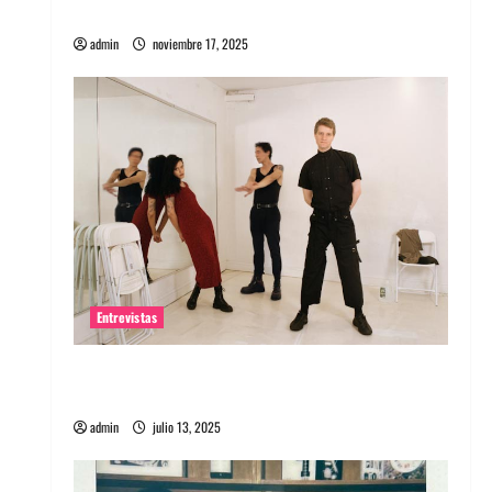
energía salvaje
admin
noviembre 17, 2025
Entrevistas
Entrevista a The Wants: Su universo
distorsionado
admin
julio 13, 2025