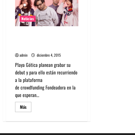
+
Playa
Gótica
y
Blame
Noticias
Venus
presentan
show
Playa Gótica realiza
crowdfunding para su disco
debut
admin
diciembre 4, 2015
Playa Gótica planean grabar su
debut y para ello están recurriendo
a la plataforma
de crowdfunding Fondeadora en la
que esperan...
Leer
Más
más
acerca
de
Playa
Gótica
realiza