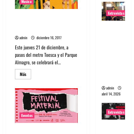
se
Musica
presentan
en
Entrevistas
Club
Non m’importa della luna y Playa
Vita
Gótica presentan show en Bar
Entrevista
Hambre
Rudy De
admin
diciembre 16, 2017
Anda:
Este jueves 21 de diciembre, a
Conquista
pasos del metro Toesca y el Parque
ndo el
Almagro, se celebrará el...
mundo,
una tocata
Leer
Más
más
a la vez
acerca
de
admin
Non
abril 14, 2026
m’importa
della
luna
y
Playa
Entrevistas
Gótica
Eventos
presentan
show
Entrevista
en
Festival Material anuncia
Bar
a banda