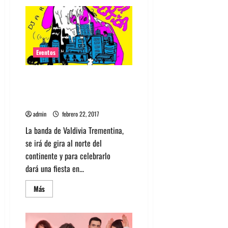
de
Playa
Gótica
lanza
nuevo
single
y
anuncia
Eventos
salida
de
disco
Banda Trementina + Playa
debut
Gótica y Blame Venus presentan
show
admin
febrero 22, 2017
La banda de Valdivia Trementina,
se irá de gira al norte del
continente y para celebrarlo
dará una fiesta en...
Leer
Más
más
acerca
de
Banda
Trementina