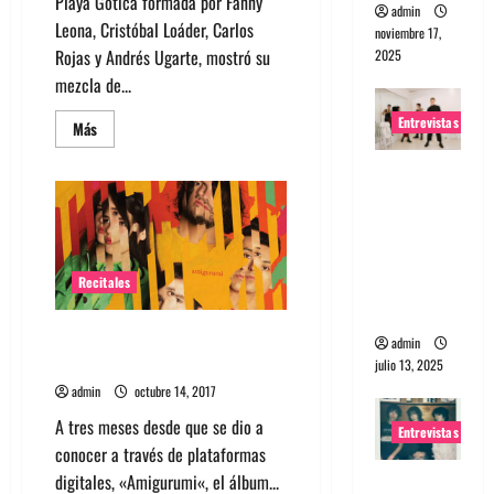
Playa Gótica formada por Fanny
admin
Leona, Cristóbal Loáder, Carlos
noviembre 17,
Rojas y Andrés Ugarte, mostró su
2025
mezcla de...
Entrevistas
Leer
Más
más
acerca
Entrevista
de
Fotos
a The
Playa
Gótica
Wants: Su
en
Matucana
universo
100
distorsion
2017
Recitales
ado
Playa Gótica lanza oficialmente
admin
«Amigurumi» en Matucana 100
julio 13, 2025
admin
octubre 14, 2017
A tres meses desde que se dio a
Entrevistas
conocer a través de plataformas
digitales, «Amigurumi«, el álbum...
Entrevista: