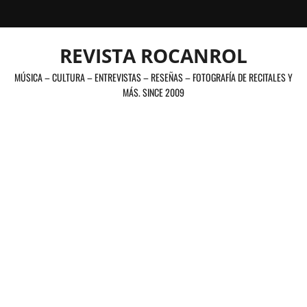
Saltar
al
contenido
REVISTA ROCANROL
MÚSICA – CULTURA – ENTREVISTAS – RESEÑAS – FOTOGRAFÍA DE RECITALES Y
MÁS. SINCE 2009