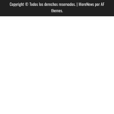
crowdfunding
Copyright © Todos los derechos reservados.
|
MoreNews
por AF
para
su
themes.
disco
debut