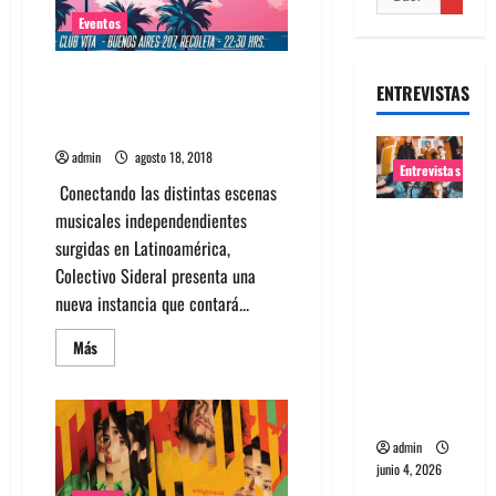
Eventos
Banda peruana Indiependencia y
ENTREVISTAS
Playa Gótica se presentan en
Club Vita
admin
agosto 18, 2018
Entrevistas
Conectando las distintas escenas
musicales independendientes
Entrevista
surgidas en Latinoamérica,
banda
Colectivo Sideral presenta una
Evolfo:
nueva instancia que contará...
Hablándol
e
Leer
Más
directame
más
acerca
nte a tu
de
Banda
espíritu
peruana
Indiependencia
admin
y
Playa
junio 4, 2026
Gótica