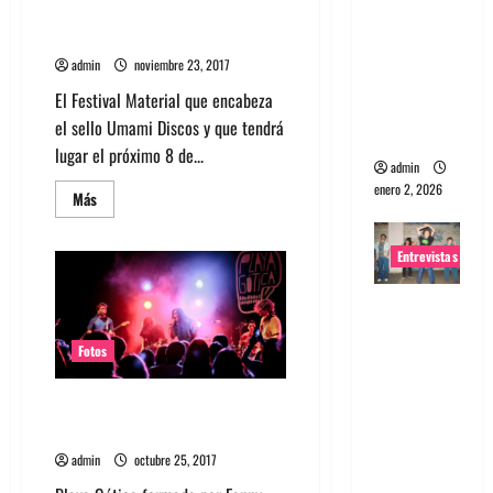
Hambre
conversatorios y cartel
portugues
definitivo
a
admin
noviembre 23, 2017
Maquina:
El Festival Material que encabeza
Directo y
el sello Umami Discos y que tendrá
visceral
lugar el próximo 8 de...
admin
enero 2, 2026
Leer
Más
más
acerca
de
Entrevistas
Festival
Material
anuncia
Entrevista
conversatorios
y
a la banda
cartel
definitivo
Fotos
japonesa
Zoobombs
Fotos Playa Gótica en Matucana
: Una
100 2017
energía
admin
octubre 25, 2017
salvaje