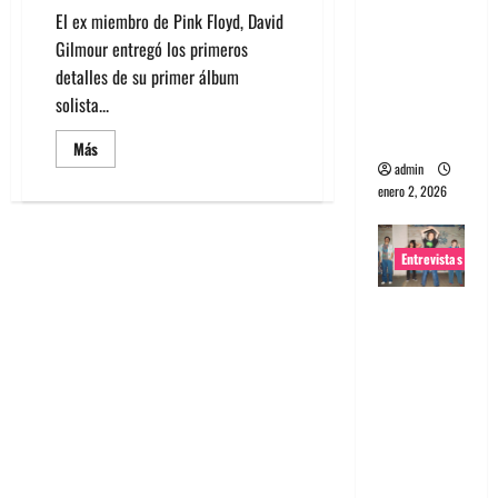
El ex miembro de Pink Floyd, David
portugues
Gilmour entregó los primeros
a
detalles de su primer álbum
Maquina:
solista...
Directo y
visceral
Leer
Más
más
admin
acerca
enero 2, 2026
de
Escucha
nuevo
sencillo
de
Entrevistas
David
Gilmour
Entrevista
a la banda
japonesa
Zoobombs
: Una
energía
salvaje