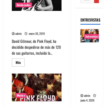
Destacados
Conoce la colección de
ENTREVISTAS
guitarras que subastará David
Gilmour de Pink Floyd
admin
enero 30, 2019
Entrevistas
David Gilmour, de Pink Floyd, ha
decidido despedirse de más de 120
Entrevista
de sus guitarras, incluida la...
banda
Evolfo:
Leer
Más
Hablándol
más
acerca
e
de
Conoce
directame
la
colección
nte a tu
de
espíritu
guitarras
que
subastará
Musica
admin
David
junio 4, 2026
Gilmour
de