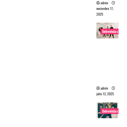
admin
noviembre 17,
2025
Entrevistas
Entrevista
a The
Wants: Su
universo
distorsion
ado
admin
julio 13, 2025
Entrevistas
Entrevista: