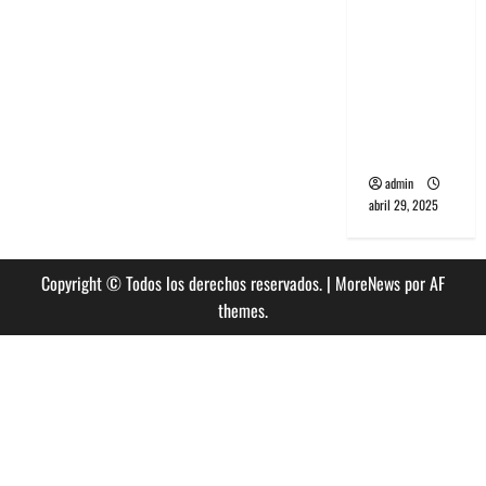
banda
PCR, No
Wave y Art
punk de
Corea del
Sur
admin
abril 29, 2025
Copyright © Todos los derechos reservados.
|
MoreNews
por AF
themes.