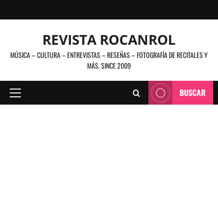
Saltar
al
contenido
REVISTA ROCANROL
MÚSICA – CULTURA – ENTREVISTAS – RESEÑAS – FOTOGRAFÍA DE RECITALES Y
MÁS. SINCE 2009
BUSCAR
Menú
principal