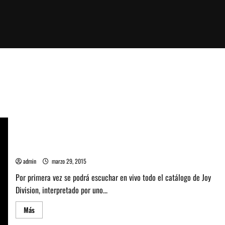
Peter Hook tocará catálogo completo de Joy Division en una
Iglesia
admin
marzo 29, 2015
Por primera vez se podrá escuchar en vivo todo el catálogo de Joy
Division, interpretado por uno...
Leer
Más
más
acerca