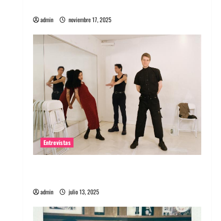
energía salvaje
admin
noviembre 17, 2025
Entrevistas
Entrevista a The Wants: Su universo
distorsionado
admin
julio 13, 2025