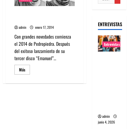
Escucha Para Ti, el nuevo
sencillo de Pedropiedra
ENTREVISTAS
admin
enero 17, 2014
Con grandes novedades comienza
el 2014 de Pedropiedra. Después
Entrevistas
del exitoso lanzamiento de su
Entrevista
tercer disco “Emanuel”...
banda
Leer
Más
Evolfo:
más
acerca
Hablándol
de
Escucha
e
Para
directame
Ti,
el
nte a tu
nuevo
sencillo
espíritu
de
Pedropiedra
admin
junio 4, 2026