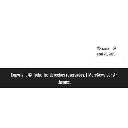
banda
PCR, No
Wave y Art
punk de
Corea del
Sur
admin
abril 29, 2025
Copyright © Todos los derechos reservados.
|
MoreNews
por AF
themes.