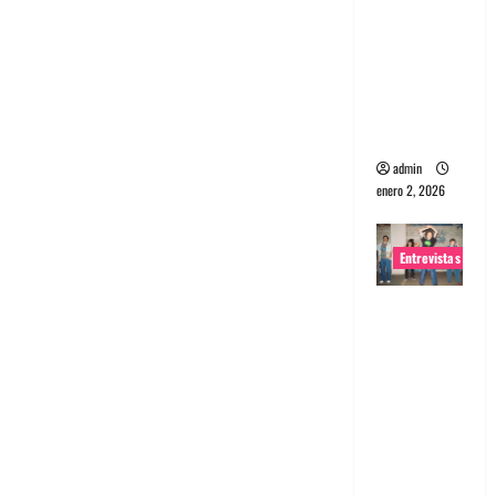
portugues
a
Maquina:
Directo y
visceral
admin
enero 2, 2026
Entrevistas
Entrevista
a la banda
japonesa
Zoobombs
: Una
energía
salvaje