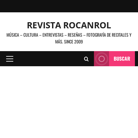
Saltar
al
contenido
REVISTA ROCANROL
MÚSICA – CULTURA – ENTREVISTAS – RESEÑAS – FOTOGRAFÍA DE RECITALES Y
MÁS. SINCE 2009
BUSCAR
Menú
principal