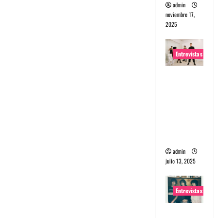
admin
noviembre 17,
2025
Entrevistas
Entrevista
a The
Wants: Su
universo
distorsion
ado
admin
julio 13, 2025
Entrevistas
Entrevista: