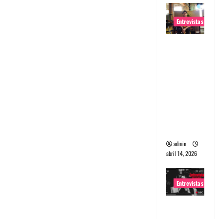
Entrevistas
Entrevista
Rudy De
Anda:
Conquista
ndo el
mundo,
una tocata
a la vez
admin
abril 14, 2026
Entrevistas
Entrevista
a banda