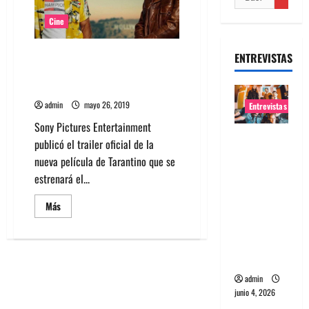
Cine
Mira el trailer de Once Upon a
ENTREVISTAS
Time in Hollywood la nueva
película de Tarantino
admin
mayo 26, 2019
Entrevistas
Sony Pictures Entertainment
Entrevista
publicó el trailer oficial de la
banda
nueva película de Tarantino que se
Evolfo:
estrenará el...
Hablándol
Leer
Más
e
más
directame
acerca
de
nte a tu
Mira
el
espíritu
trailer
de
admin
Once
Upon
junio 4, 2026
a