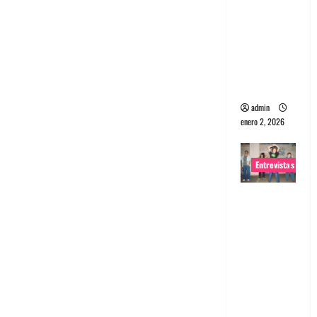
portugues
a
Maquina:
Directo y
visceral
admin
enero 2, 2026
Entrevistas
Entrevista
a la banda
japonesa
Zoobombs
: Una
energía
salvaje