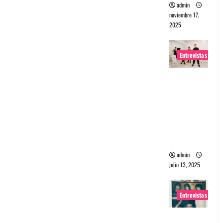
admin
noviembre 17,
2025
Entrevistas
Entrevista
a The
Wants: Su
universo
distorsion
ado
admin
julio 13, 2025
Entrevistas
Entrevista: