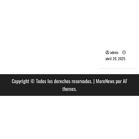
banda
PCR, No
Wave y Art
punk de
Corea del
Sur
admin
abril 29, 2025
Copyright © Todos los derechos reservados.
|
MoreNews
por AF
themes.