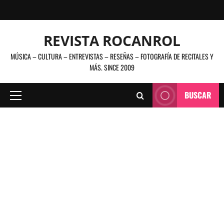
Saltar
al
contenido
REVISTA ROCANROL
MÚSICA – CULTURA – ENTREVISTAS – RESEÑAS – FOTOGRAFÍA DE RECITALES Y
MÁS. SINCE 2009
BUSCAR
Menú
principal