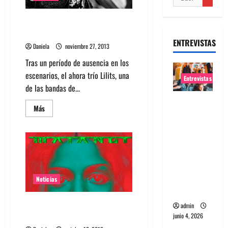
Lilits lanza su álbum Visceral en
Blondie
ENTREVISTAS
Daniela
noviembre 27, 2013
Tras un período de ausencia en los
escenarios, el ahora trío Lilits, una
Entrevistas
de las bandas de...
Entrevista
Leer
Más
banda
más
acerca
Evolfo:
de
Lilits
Hablándol
lanza
su
e
álbum
Visceral
directame
en
nte a tu
Blondie
Noticias
espíritu
Revisa el tracklist del nuevo
admin
álbum de M.I.A. “Matangi”
junio 4, 2026