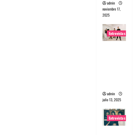
admin
noviembre 17,
2025
Entrevistas
Entrevista
a The
Wants: Su
universo
distorsion
ado
admin
julio 13, 2025
Entrevistas
Entrevista: