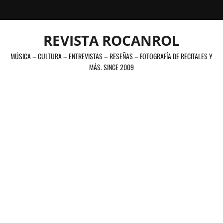
Saltar
al
contenido
REVISTA ROCANROL
MÚSICA – CULTURA – ENTREVISTAS – RESEÑAS – FOTOGRAFÍA DE RECITALES Y
MÁS. SINCE 2009