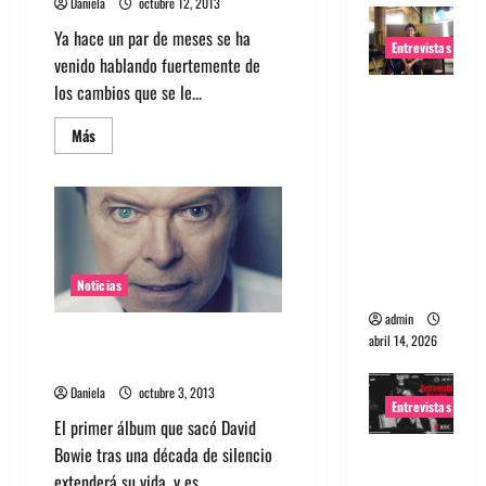
Daniela
octubre 12, 2013
Ya hace un par de meses se ha
Entrevistas
venido hablando fuertemente de
los cambios que se le...
Entrevista
Rudy De
Leer
Más
más
Anda:
acerca
Conquista
de
Revisa
ndo el
el
tracklist
mundo,
del
nuevo
una tocata
álbum
de
a la vez
Noticias
M.I.A.
“Matangi”
admin
David Bowie lanzará “The Next
abril 14, 2026
Day Extra” con material inédito
Daniela
octubre 3, 2013
Entrevistas
El primer álbum que sacó David
Bowie tras una década de silencio
Entrevista
extenderá su vida, y es...
a banda