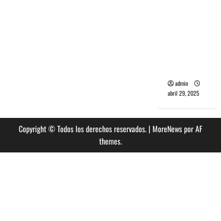
banda
PCR, No
Wave y Art
punk de
Corea del
Sur
admin
abril 29, 2025
Copyright © Todos los derechos reservados.
|
MoreNews
por AF
themes.