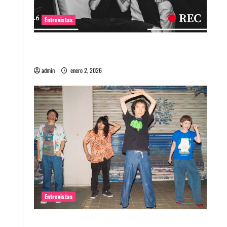
Entrevistas
Entrevista a banda portuguesa Maquina:
Directo y visceral
admin
enero 2, 2026
Entrevistas
Entrevista a la banda japonesa Zoobombs: Una