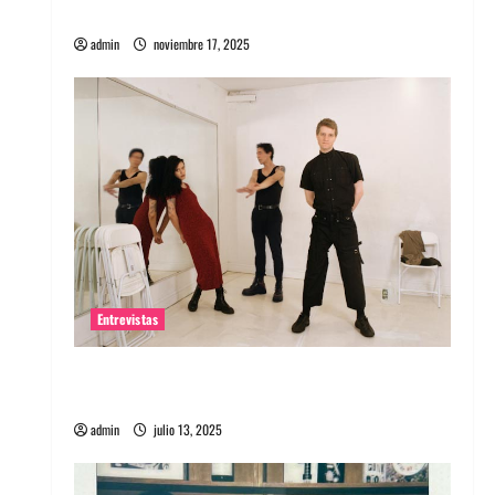
energía salvaje
admin
noviembre 17, 2025
Entrevistas
Entrevista a The Wants: Su universo
distorsionado
admin
julio 13, 2025