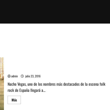
Nacho Vegas agenda show en Chile para Agosto
admin
julio 23, 2016
Nacho Vegas, uno de los nombres más destacados de la escena folk
rock de España llegará a...
Leer
Más
más
acerca
de