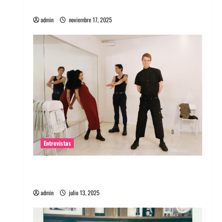
energía salvaje
admin
noviembre 17, 2025
Entrevistas
Entrevista a The Wants: Su universo
distorsionado
admin
julio 13, 2025