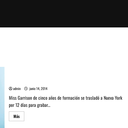
Miss Garrison estrena video en Sala SCD Bellavista
admin
junio 14, 2014
Miss Garrison de cinco años de formación se trasladó a Nueva York
por 12 días para grabar...
Leer
Más
más
acerca
de