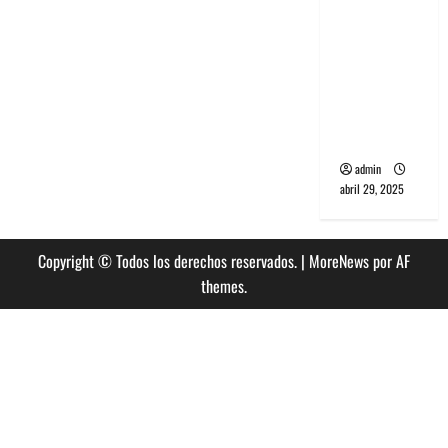
banda
PCR, No
Wave y Art
punk de
Corea del
Sur
admin
abril 29, 2025
Copyright © Todos los derechos reservados.
|
MoreNews
por AF
themes.