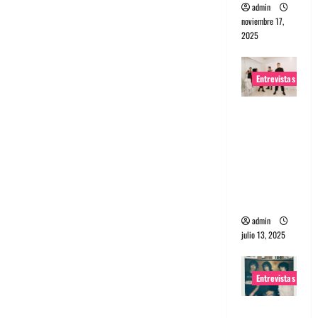
admin
noviembre 17,
2025
Entrevistas
Entrevista
a The
Wants: Su
universo
distorsion
ado
admin
julio 13, 2025
Entrevistas
Entrevista: