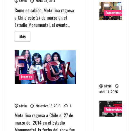
admin
enero 23, 2014
Como es sabido, Metallica regresa
Entrevistas
a Chile este 27 de marzo en el
Estadio Monumental, el evento...
Entrevista
Rudy De
Leer
Más
más
Anda:
acerca
Conquista
de
Aún
ndo el
quedan
localidades
mundo,
para
show
una tocata
de
Metallica
a la vez
Eventos
en
Chile
admin
Confirmado Metallica regresa a
abril 14, 2026
Chile el 27 de marzo de 2014
admin
diciembre 13, 2013
1
Entrevistas
Metallica regresa a Chile el 27 de
marzo del 2014 en el Estadio
Entrevista
Monumental, la fecha del show fue
a banda