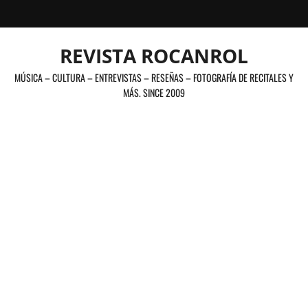
Saltar
al
contenido
REVISTA ROCANROL
MÚSICA – CULTURA – ENTREVISTAS – RESEÑAS – FOTOGRAFÍA DE RECITALES Y
MÁS. SINCE 2009