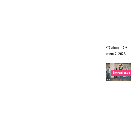
portugues
a
Maquina:
Directo y
visceral
admin
enero 2, 2026
Entrevistas
Entrevista
a la banda
japonesa
Zoobombs
: Una
energía
salvaje