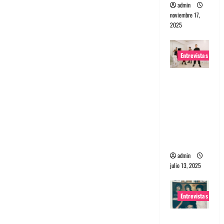
admin
noviembre 17,
2025
Entrevistas
Entrevista
a The
Wants: Su
universo
distorsion
ado
admin
julio 13, 2025
Entrevistas
Entrevista: