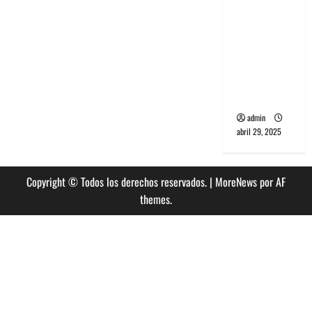
banda
PCR, No
Wave y Art
punk de
Corea del
Sur
admin
abril 29, 2025
Copyright © Todos los derechos reservados.
|
MoreNews
por AF
themes.