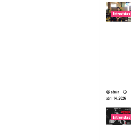
Entrevistas
Entrevista
Rudy De
Anda:
Conquista
ndo el
mundo,
una tocata
a la vez
admin
abril 14, 2026
Entrevistas
Entrevista
a banda