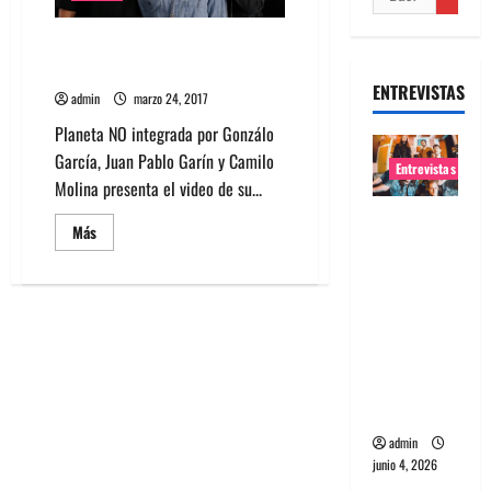
Mira el nuevo video de Planeta
No para Maricón Zara
ENTREVISTAS
admin
marzo 24, 2017
Planeta NO integrada por Gonzálo
García, Juan Pablo Garín y Camilo
Entrevistas
Molina presenta el video de su...
Entrevista
Leer
Más
banda
más
acerca
Evolfo:
de
Mira
Hablándol
el
nuevo
e
video
de
directame
Planeta
nte a tu
No
para
espíritu
Maricón
Zara
admin
junio 4, 2026