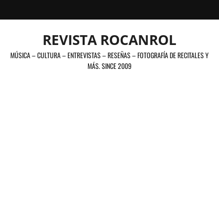
Saltar
al
contenido
REVISTA ROCANROL
MÚSICA – CULTURA – ENTREVISTAS – RESEÑAS – FOTOGRAFÍA DE RECITALES Y
MÁS. SINCE 2009