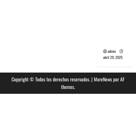
banda
PCR, No
Wave y Art
punk de
Corea del
Sur
admin
abril 29, 2025
Copyright © Todos los derechos reservados.
|
MoreNews
por AF
themes.