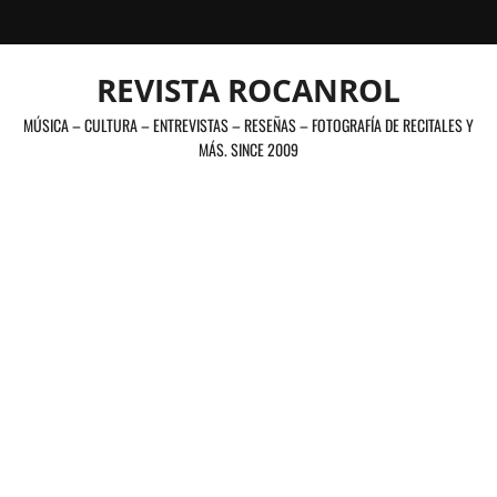
Saltar
al
contenido
REVISTA ROCANROL
MÚSICA – CULTURA – ENTREVISTAS – RESEÑAS – FOTOGRAFÍA DE RECITALES Y
MÁS. SINCE 2009