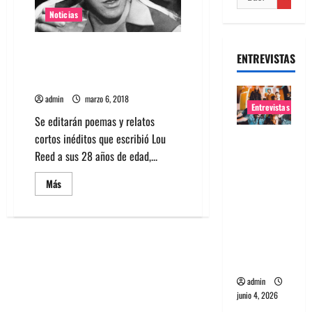
Noticias
Se publicará poemario inédito
ENTREVISTAS
de Lou Reed llamado Do Angles
Need Haircuts?
admin
marzo 6, 2018
Entrevistas
Se editarán poemas y relatos
cortos inéditos que escribió Lou
Entrevista
Reed a sus 28 años de edad,...
banda
Evolfo:
Leer
Más
Hablándol
más
acerca
e
de
Se
directame
publicará
poemario
nte a tu
inédito
espíritu
de
Lou
Reed
admin
llamado
junio 4, 2026
Do
Angles