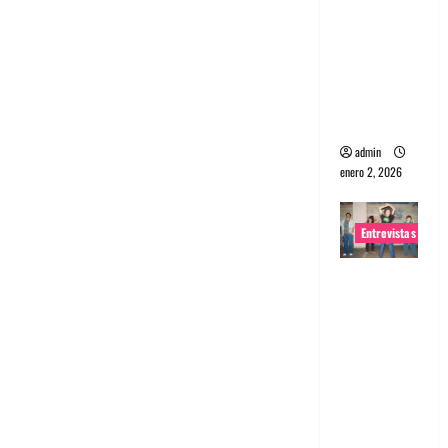
portugues
a
Maquina:
Directo y
visceral
admin
enero 2, 2026
Entrevistas
Entrevista
a la banda
japonesa
Zoobombs
: Una
energía
salvaje