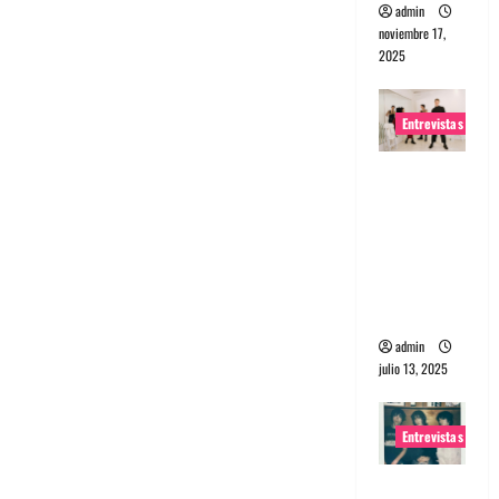
admin
noviembre 17,
2025
Entrevistas
Entrevista
a The
Wants: Su
universo
distorsion
ado
admin
julio 13, 2025
Entrevistas
Entrevista: