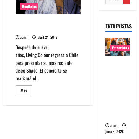
Recitales
Living Colour regresa a Chile
ENTREVISTAS
con show en mayo
admin
abril 24, 2018
Después de nueve
Entrevistas
años, Living Colour regresa a Chile
Entrevista
para presentar su más reciente
banda
disco Shade. El concierto se
Evolfo:
realizará el...
Hablándol
Leer
Más
e
más
acerca
directame
de
Living
nte a tu
Colour
espíritu
regresa
a
Chile
admin
con
junio 4, 2026
show
en