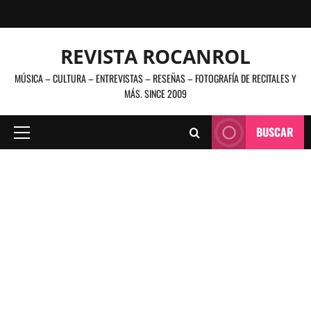
Saltar
al
contenido
REVISTA ROCANROL
MÚSICA – CULTURA – ENTREVISTAS – RESEÑAS – FOTOGRAFÍA DE RECITALES Y
MÁS. SINCE 2009
BUSCAR
Menú
principal