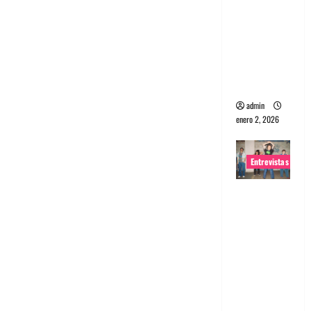
portugues
a
Maquina:
Directo y
visceral
admin
enero 2, 2026
Entrevistas
Entrevista
a la banda
japonesa
Zoobombs
: Una
energía
salvaje