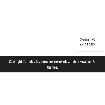
banda
PCR, No
Wave y Art
punk de
Corea del
Sur
admin
abril 29, 2025
Copyright © Todos los derechos reservados.
|
MoreNews
por AF
themes.