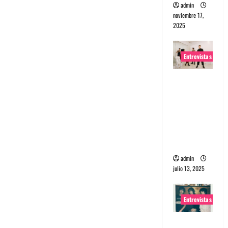
admin
noviembre 17,
2025
Entrevistas
Entrevista
a The
Wants: Su
universo
distorsion
ado
admin
julio 13, 2025
Entrevistas
Entrevista: