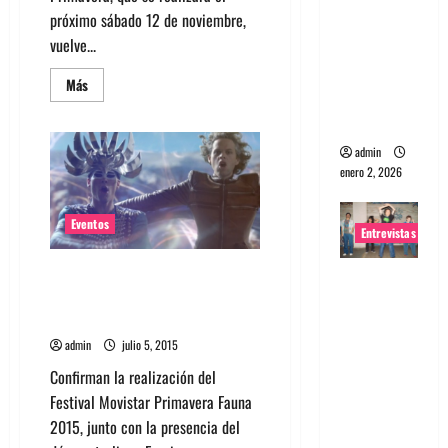
próximo sábado 12 de noviembre,
portugues
vuelve...
a
Maquina:
Leer
Más
Directo y
más
acerca
visceral
de
Primal
admin
Scream
y
enero 2, 2026
Air
encabezan
festival
Fauna
Eventos
Entrevistas
Primavera
Empire Of The Sun primer
Entrevista
confirmado de Primavera Fauna
a la banda
2015
japonesa
admin
julio 5, 2015
Zoobombs
Confirman la realización del
: Una
Festival Movistar Primavera Fauna
energía
2015, junto con la presencia del
salvaje