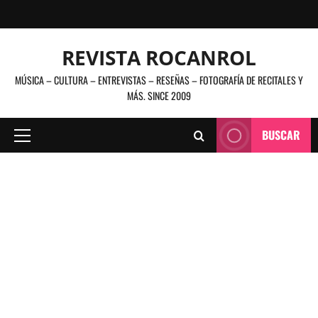
Saltar
al
contenido
REVISTA ROCANROL
MÚSICA – CULTURA – ENTREVISTAS – RESEÑAS – FOTOGRAFÍA DE RECITALES Y
MÁS. SINCE 2009
BUSCAR
Menú
principal