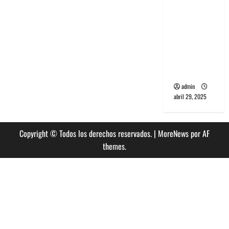
banda
PCR, No
Wave y Art
punk de
Corea del
Sur
admin
abril 29, 2025
Copyright © Todos los derechos reservados.
|
MoreNews
por AF
themes.