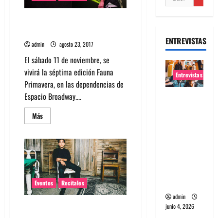
Yo La Tengo se suma al line up
de Fauna Primavera
ENTREVISTAS
admin
agosto 23, 2017
El sábado 11 de noviembre, se
vivirá la séptima edición Fauna
Entrevistas
Primavera, en las dependencias de
Espacio Broadway....
Entrevista
banda
Leer
Más
Evolfo:
más
acerca
Hablándol
de
Yo
e
La
Tengo
directame
se
suma
nte a tu
al
espíritu
line
Eventos
Recitales
up
de
admin
Fauna
junio 4, 2026
Neon Indian se suma al cartel
Primavera