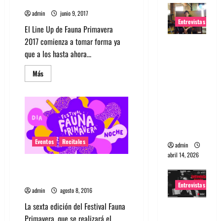
de Fauna Primavera chile 2017
admin
junio 9, 2017
Entrevistas
El Line Up de Fauna Primavera
2017 comienza a tomar forma ya
Entrevista
que a los hasta ahora...
Rudy De
Anda:
Leer
Más
más
Conquista
acerca
ndo el
de
Neon
mundo,
Indian
se
una tocata
suma
al
a la vez
cartel
de
Eventos
Recitales
admin
Fauna
abril 14, 2026
Primavera
chile
Primal Scream y Air encabezan
2017
festival Fauna Primavera
Entrevistas
admin
agosto 8, 2016
La sexta edición del Festival Fauna
Entrevista
Primavera, que se realizará el
a banda