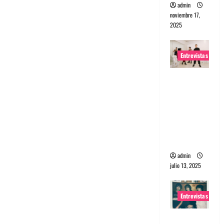
admin
noviembre 17,
2025
Entrevistas
Entrevista
a The
Wants: Su
universo
distorsion
ado
admin
julio 13, 2025
Entrevistas
Entrevista: