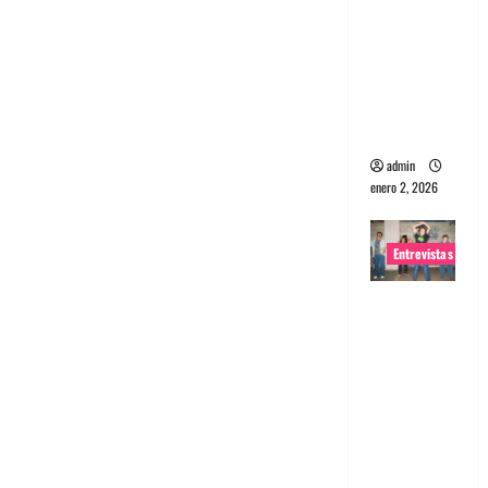
portugues
a
Maquina:
Directo y
visceral
admin
enero 2, 2026
Entrevistas
Entrevista
a la banda
japonesa
Zoobombs
: Una
energía
salvaje