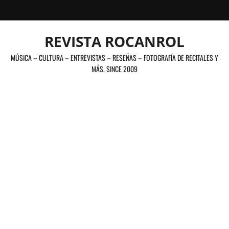
Saltar
al
contenido
REVISTA ROCANROL
MÚSICA – CULTURA – ENTREVISTAS – RESEÑAS – FOTOGRAFÍA DE RECITALES Y
MÁS. SINCE 2009