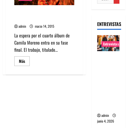
Mira video de «Libres y
estúpidos» de Camila Moreno
ENTREVISTAS
admin
marzo 14, 2015
La espera por el cuarto álbum de
Camila Moreno entra en su fase
Entrevistas
final. El trabajo, titulado...
Entrevista
Leer
Más
banda
más
acerca
Evolfo:
de
Mira
Hablándol
video
de
e
«Libres
directame
y
estúpidos»
nte a tu
de
Camila
espíritu
Moreno
admin
junio 4, 2026