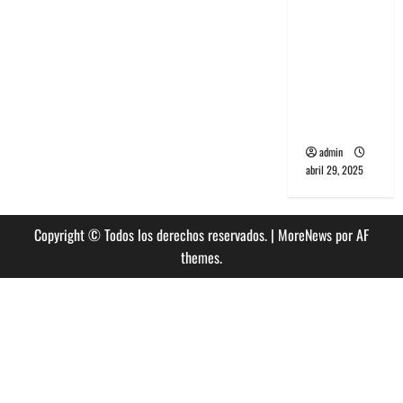
banda
PCR, No
Wave y Art
punk de
Corea del
Sur
admin
abril 29, 2025
Copyright © Todos los derechos reservados.
|
MoreNews
por AF
themes.