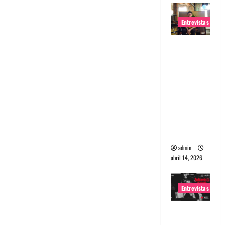
Entrevistas
Entrevista
Rudy De
Anda:
Conquista
ndo el
mundo,
una tocata
a la vez
admin
abril 14, 2026
Entrevistas
Entrevista
a banda