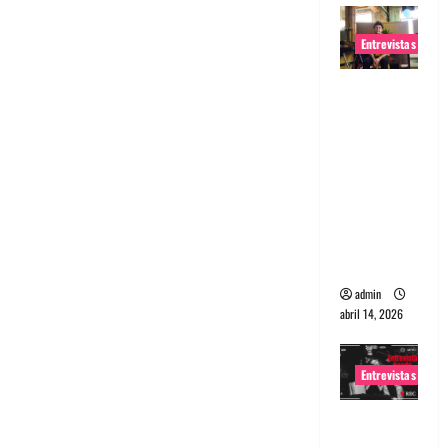
Entrevistas
Entrevista
Rudy De
Anda:
Conquista
ndo el
mundo,
una tocata
a la vez
admin
abril 14, 2026
Entrevistas
Entrevista
a banda