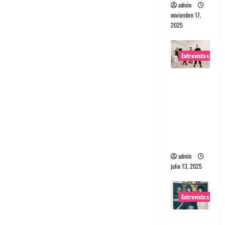
admin
noviembre 17,
2025
Entrevistas
Entrevista
a The
Wants: Su
universo
distorsion
ado
admin
julio 13, 2025
Entrevistas
Entrevista: