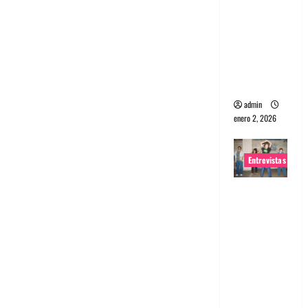
portugues
a
Maquina:
Directo y
visceral
admin
enero 2, 2026
Entrevistas
Entrevista
a la banda
japonesa
Zoobombs
: Una
energía
salvaje