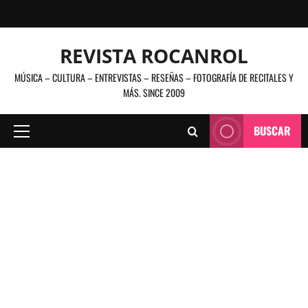
Saltar
al
contenido
REVISTA ROCANROL
MÚSICA – CULTURA – ENTREVISTAS – RESEÑAS – FOTOGRAFÍA DE RECITALES Y
MÁS. SINCE 2009
BUSCAR
Menú
principal