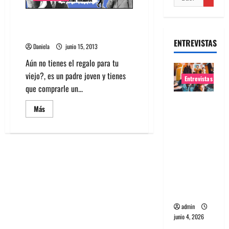
Who´s The Daddy: Ideas para
regalar en el día del padre
ENTREVISTAS
Daniela
junio 15, 2013
Aún no tienes el regalo para tu
viejo?, es un padre joven y tienes
Entrevistas
que comprarle un...
Entrevista
Leer
Más
banda
más
acerca
Evolfo:
de
Who
Hablándol
´s
The
e
Daddy:
Ideas
directame
para
nte a tu
regalar
en
espíritu
el
día
admin
del
padre
junio 4, 2026