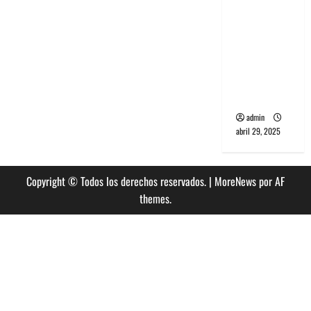
banda
PCR, No
Wave y Art
punk de
Corea del
Sur
admin
abril 29, 2025
Copyright © Todos los derechos reservados.
|
MoreNews
por AF
themes.